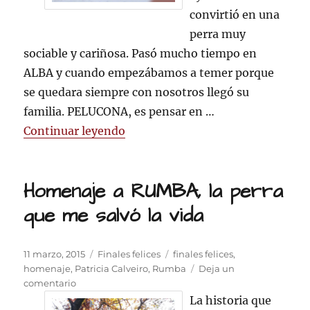
convirtió en una
perra muy
sociable y cariñosa. Pasó mucho tiempo en
ALBA y cuando empezábamos a temer porque
se quedara siempre con nosotros llegó su
familia. PELUCONA, es pensar en …
«PELUCONA YA TIENE HOGAR»
Continuar leyendo
Homenaje a RUMBA, la perra
que me salvó la vida
Publicado
Categorías
Etiquetas
11 marzo, 2015
Finales felices
finales felices
,
el
homenaje
,
Patricia Calveiro
,
Rumba
Deja un
en
comentario
Homenaje
La historia que