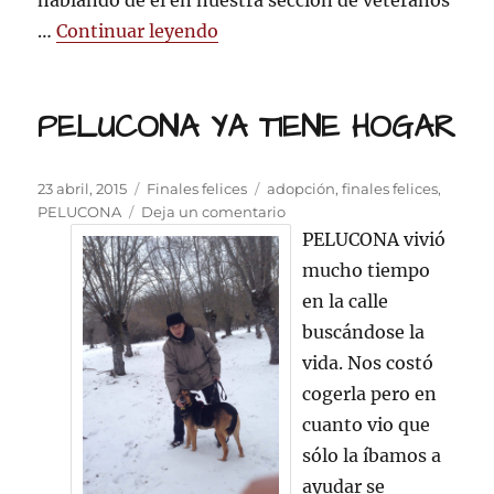
hablando de él en nuestra sección de veteranos
«BENICIO SE VA DE BODA»
…
Continuar leyendo
PELUCONA YA TIENE HOGAR
Publicado
Categorías
Etiquetas
23 abril, 2015
Finales felices
adopción
,
finales felices
,
el
en
PELUCONA
Deja un comentario
PELUCONA
PELUCONA vivió
YA
mucho tiempo
TIENE
en la calle
HOGAR
buscándose la
vida. Nos costó
cogerla pero en
cuanto vio que
sólo la íbamos a
ayudar se