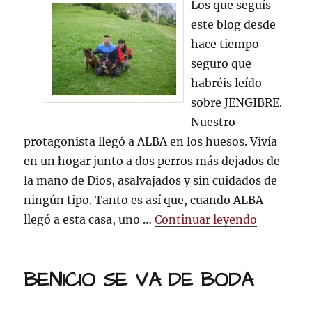
Y,
Los que seguís
por
este blog desde
fin,
hace tiempo
JENGIBRE
tiene
seguro que
una
habréis leído
familia
sobre JENGIBRE.
Nuestro
protagonista llegó a ALBA en los huesos. Vivía
en un hogar junto a dos perros más dejados de
la mano de Dios, asalvajados y sin cuidados de
ningún tipo. Tanto es así que, cuando ALBA
«Y, por f
llegó a esta casa, uno …
Continuar leyendo
BENICIO SE VA DE BODA