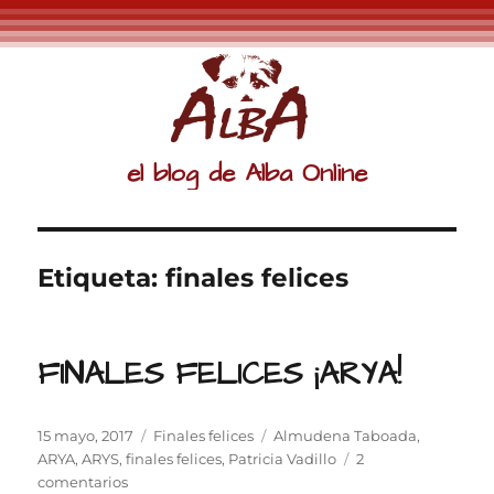
el blog de Alba Online
Etiqueta:
finales felices
FINALES FELICES ¡ARYA!
Publicado
Categorías
Etiquetas
15 mayo, 2017
Finales felices
Almudena Taboada
,
el
ARYA
,
ARYS
,
finales felices
,
Patricia Vadillo
2
en
comentarios