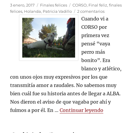
Publicado
Categorías
Etiquetas
3 enero, 2017
Finales felices
CORSO
,
Final feliz
,
finales
el
en
felices
,
Holanda
,
Patricia Vadillo
2 comentarios
Y
Cuando vi a
por
CORSO por
fin
primera vez
le
toco
pensé “vaya
a
perro más
CORSO
bonito”. Era
blanco y atlético,
con unos ojos muy expresivos por los que
transmitía amor a raudales. No sabemos muy
bien cuál fue su historia antes de llegar a ALBA.
Nos dieron el aviso de que vagaba por ahí y
«Y por fin l
fuimos a por él. En …
Continuar leyendo