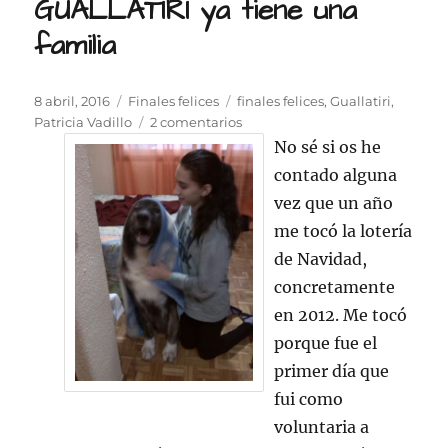
GUALLATIRI ya tiene una
familia
Publicado
Categorías
Etiquetas
8 abril, 2016
Finales felices
finales felices
,
Guallatiri
,
el
en
Patricia Vadillo
2 comentarios
GUALLATIRI
No sé si os he
ya
contado alguna
tiene
vez que un año
una
familia
me tocó la lotería
de Navidad,
concretamente
en 2012. Me tocó
porque fue el
primer día que
fui como
voluntaria a