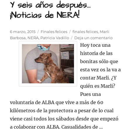
Y seis años después…
¡Noticias de NERA!
Publicado
Categorías
Etiquetas
6 marzo, 2015
Finales felices
finales felices
,
Marli
el
en
Barbosa
,
NERA
,
Patricia Vadillo
Deja un comentario
Y
Hoy toca una
seis
historia de las
años
bonitas sólo que
después…
¡Noticias
esta vez os la va a
de
contar Marli. ¿Y
NERA!
quién es Marli?
Pues una
voluntaria de ALBA que vive a más de 60
kilómetros de la protectora a pesar de lo cual
viene casi todos los sábados desde que empezó
a colaborar con ALBA. Casualidades de …