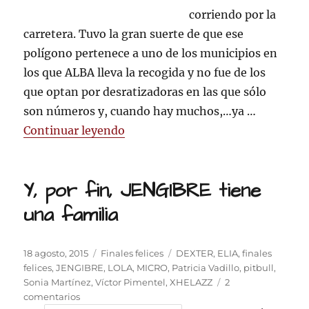
corriendo por la
carretera. Tuvo la gran suerte de que ese
polígono pertenece a uno de los municipios en
los que ALBA lleva la recogida y no fue de los
que optan por desratizadoras en las que sólo
son números y, cuando hay muchos,…ya …
«Nunca más serás OBVIADO…¡lit
Continuar leyendo
Y, por fin, JENGIBRE tiene
una familia
Publicado
Categorías
Etiquetas
18 agosto, 2015
Finales felices
DEXTER
,
ELIA
,
finales
el
felices
,
JENGIBRE
,
LOLA
,
MICRO
,
Patricia Vadillo
,
pitbull
,
Sonia Martínez
,
Víctor Pimentel
,
XHELAZZ
2
en
comentarios