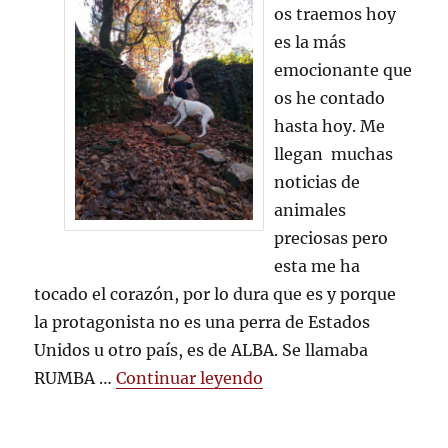
a
os traemos hoy
RUMBA,
es la más
la
perra
emocionante que
que
os he contado
me
hasta hoy. Me
salvó
la
llegan muchas
vida
noticias de
animales
preciosas pero
esta me ha
tocado el corazón, por lo dura que es y porque
la protagonista no es una perra de Estados
Unidos u otro país, es de ALBA. Se llamaba
«Homenaje a RUMBA, la 
RUMBA …
Continuar leyendo