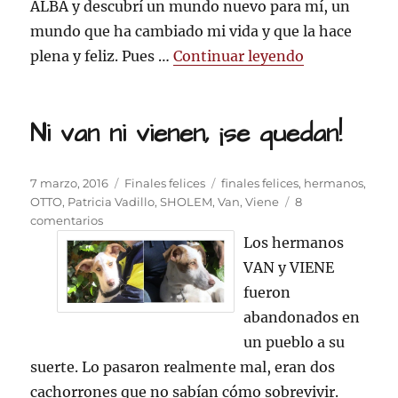
ALBA y descubrí un mundo nuevo para mí, un
mundo que ha cambiado mi vida y que la hace
«GUALLATIRI 
plena y feliz. Pues …
Continuar leyendo
Ni van ni vienen, ¡se quedan!
Publicado
Categorías
Etiquetas
7 marzo, 2016
Finales felices
finales felices
,
hermanos
,
el
OTTO
,
Patricia Vadillo
,
SHOLEM
,
Van
,
Viene
8
en
comentarios
Ni
Los hermanos
van
VAN y VIENE
ni
fueron
vienen,
¡se
abandonados en
quedan!
un pueblo a su
suerte. Lo pasaron realmente mal, eran dos
cachorrones que no sabían cómo sobrevivir.