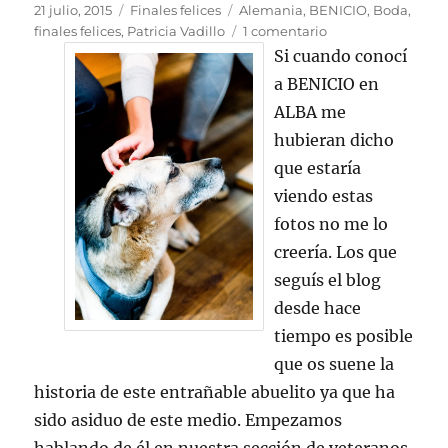
Publicado
Categorías
Etiquetas
21 julio, 2015
Finales felices
Alemania
,
BENICIO
,
Boda
,
el
en
finales felices
,
Patricia Vadillo
1 comentario
BENICIO
Si cuando conocí
SE
a BENICIO en
VA
ALBA me
DE
BODA
hubieran dicho
que estaría
viendo estas
fotos no me lo
creería. Los que
seguís el blog
desde hace
tiempo es posible
que os suene la
historia de este entrañable abuelito ya que ha
sido asiduo de este medio. Empezamos