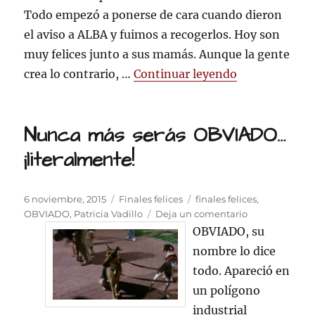
Todo empezó a ponerse de cara cuando dieron
el aviso a ALBA y fuimos a recogerlos. Hoy son
muy felices junto a sus mamás. Aunque la gente
«Ni van ni vi
crea lo contrario, …
Continuar leyendo
Nunca más serás OBVIADO…
¡literalmente!
Publicado
Categorías
Etiquetas
6 noviembre, 2015
Finales felices
finales felices
,
el
en
OBVIADO
,
Patricia Vadillo
Deja un comentario
Nunca
OBVIADO, su
más
nombre lo dice
serás
todo. Apareció en
OBVIADO…
¡literalmente!
un polígono
industrial