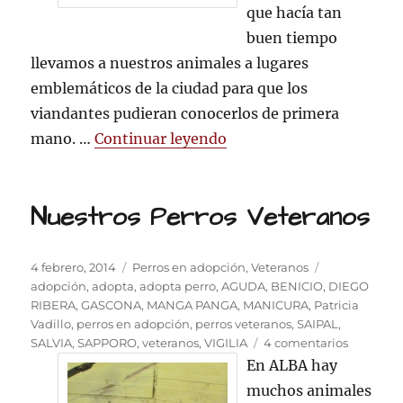
que hacía tan
buen tiempo
llevamos a nuestros animales a lugares
emblemáticos de la ciudad para que los
viandantes pudieran conocerlos de primera
«Los perros de ALBA pas
mano. …
Continuar leyendo
Nuestros Perros Veteranos
Publicado
Categorías
Etiquetas
4 febrero, 2014
Perros en adopción
,
Veteranos
el
adopción
,
adopta
,
adopta perro
,
AGUDA
,
BENICIO
,
DIEGO
RIBERA
,
GASCONA
,
MANGA PANGA
,
MANICURA
,
Patricia
Vadillo
,
perros en adopción
,
perros veteranos
,
SAIPAL
,
en
SALVIA
,
SAPPORO
,
veteranos
,
VIGILIA
4 comentarios
Nuestros
En ALBA hay
Perros
muchos animales
Veterano