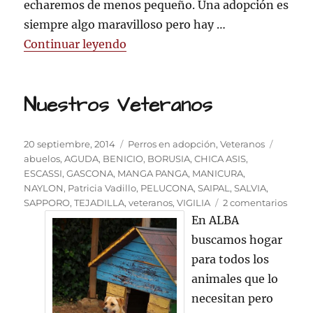
echaremos de menos pequeño. Una adopción es
siempre algo maravilloso pero hay …
«BENICIO»
Continuar leyendo
Nuestros Veteranos
Publicado
Categorías
Etiquet
20 septiembre, 2014
Perros en adopción
,
Veteranos
el
abuelos
,
AGUDA
,
BENICIO
,
BORUSIA
,
CHICA ASIS
,
ESCASSI
,
GASCONA
,
MANGA PANGA
,
MANICURA
,
NAYLON
,
Patricia Vadillo
,
PELUCONA
,
SAIPAL
,
SALVIA
,
en
SAPPORO
,
TEJADILLA
,
veteranos
,
VIGILIA
2 comentarios
Nuest
En ALBA
Veter
buscamos hogar
para todos los
animales que lo
necesitan pero