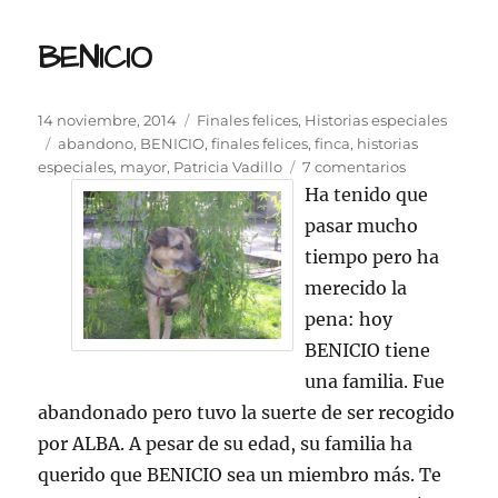
BENICIO
Publicado
Categorías
14 noviembre, 2014
Finales felices
,
Historias especiales
el
Etiquetas
abandono
,
BENICIO
,
finales felices
,
finca
,
historias
en
especiales
,
mayor
,
Patricia Vadillo
7 comentarios
BENICIO
Ha tenido que
pasar mucho
tiempo pero ha
merecido la
pena: hoy
BENICIO tiene
una familia. Fue
abandonado pero tuvo la suerte de ser recogido
por ALBA. A pesar de su edad, su familia ha
querido que BENICIO sea un miembro más. Te