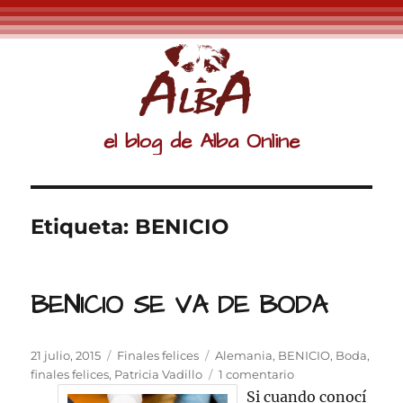
el blog de Alba Online
Etiqueta:
BENICIO
BENICIO SE VA DE BODA
Publicado
Categorías
Etiquetas
21 julio, 2015
Finales felices
Alemania
,
BENICIO
,
Boda
,
el
en
finales felices
,
Patricia Vadillo
1 comentario
BENICIO
Si cuando conocí