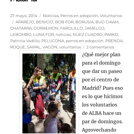
Publicado
Categorías
27 mayo, 2014
Noticias
,
Perros en adopción
,
Voluntarios
el
Etiquetas
APAREJO
,
BENICIO
,
BOB FOR
,
BORUSIA
,
BUD CIAAM
,
CHATARRA
,
DORAEMON
,
FAROLILLO
,
JAMELGO
,
LEBOMBO
,
LUNA FOR
,
noticias
,
NUEZ CUADRO
,
PARKO
,
Patricia Vadillo
,
PELUCONA
,
perros en adopción
,
PRENDA
,
en
ROQUE
,
SAIPAL
,
VAGÓN
,
voluntarios
2 comentarios
Los
¿Qué mejor plan
perros
para el domingo
de
que dar un paseo
ALBA
pasean
por el centro de
por
Madrid? Pues eso
el
es lo que hicimos
centro
de
los voluntarios
Madrid
de ALBA hace un
par de domingos.
Aprovechando