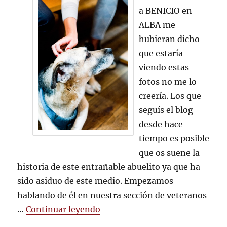
SE
a BENICIO en
VA
ALBA me
DE
BODA
hubieran dicho
que estaría
viendo estas
fotos no me lo
creería. Los que
seguís el blog
desde hace
tiempo es posible
que os suene la
historia de este entrañable abuelito ya que ha
sido asiduo de este medio. Empezamos
hablando de él en nuestra sección de veteranos
«BENICIO SE VA DE BODA»
…
Continuar leyendo