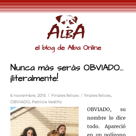
el blog de Alba Online
Nunca más serás OBVIADO…
¡literalmente!
Publicado
Categorías
Etiquetas
6 noviembre, 2015
Finales felices
finales felices
,
el
OBVIADO
,
Patricia Vadillo
OBVIADO, su
nombre lo dice
todo. Apareció
en un polígono