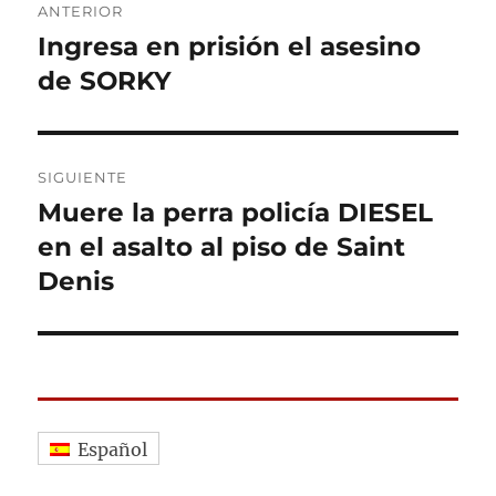
ANTERIOR
de
Ingresa en prisión el asesino
Entrada
anterior:
de SORKY
entradas
SIGUIENTE
Muere la perra policía DIESEL
Entrada
siguiente:
en el asalto al piso de Saint
Denis
Español