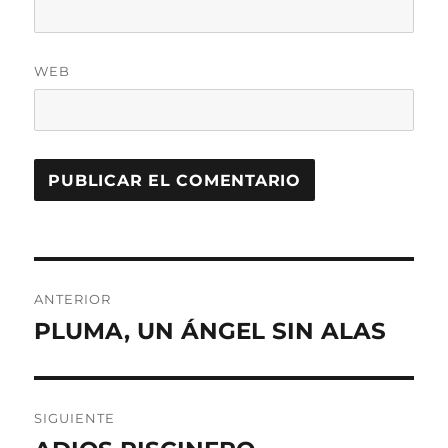
WEB
Navegación
ANTERIOR
de
PLUMA, UN ÁNGEL SIN ALAS
Entrada
anterior:
entradas
SIGUIENTE