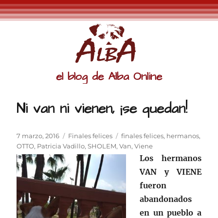
el blog de Alba Online
Ni van ni vienen, ¡se quedan!
Publicado
Categorías
Etiquetas
7 marzo, 2016
Finales felices
finales felices
,
hermanos
,
el
OTTO
,
Patricia Vadillo
,
SHOLEM
,
Van
,
Viene
Los hermanos
VAN y VIENE
fueron
abandonados
en un pueblo a