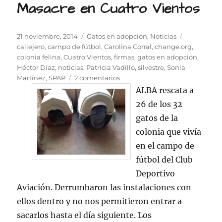
Masacre en Cuatro Vientos
Publicado
Categorías
Etiquetas
21 noviembre, 2014
Gatos en adopción
,
Noticias
el
callejero
,
campo de fútbol
,
Carolina Corral
,
change.org
,
colonia felina
,
Cuatro Vientos
,
firmas
,
gatos en adopción
,
Héctor Díaz
,
noticias
,
Patricia Vadillo
,
silvestre
,
Sonia
en
Martínez
,
SPAP
2 comentarios
Masacre
ALBA rescata a
en
26 de los 32
Cuatro
gatos de la
Vientos
colonia que vivía
en el campo de
fútbol del Club
Deportivo
Aviación. Derrumbaron las instalaciones con
ellos dentro y no nos permitieron entrar a
sacarlos hasta el día siguiente. Los