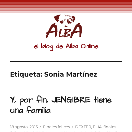
el blog de Alba Online
Etiqueta:
Sonia Martínez
Y, por fin, JENGIBRE tiene
una familia
Publicado
Categorías
Etiquetas
18 agosto, 2015
Finales felices
DEXTER
,
ELIA
,
finales