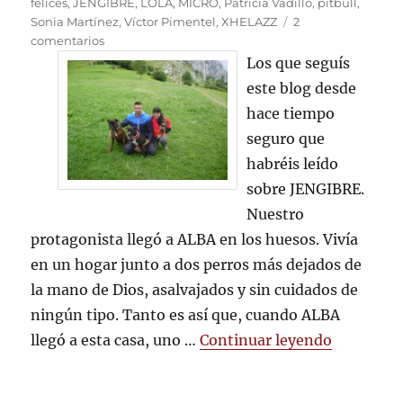
el
felices
,
JENGIBRE
,
LOLA
,
MICRO
,
Patricia Vadillo
,
pitbull
,
Sonia Martínez
,
Víctor Pimentel
,
XHELAZZ
2
en
comentarios
Y,
Los que seguís
por
este blog desde
fin,
hace tiempo
JENGIBRE
tiene
seguro que
una
habréis leído
familia
sobre JENGIBRE.
Nuestro
protagonista llegó a ALBA en los huesos. Vivía
en un hogar junto a dos perros más dejados de
la mano de Dios, asalvajados y sin cuidados de
ningún tipo. Tanto es así que, cuando ALBA
«Y, por f
llegó a esta casa, uno …
Continuar leyendo