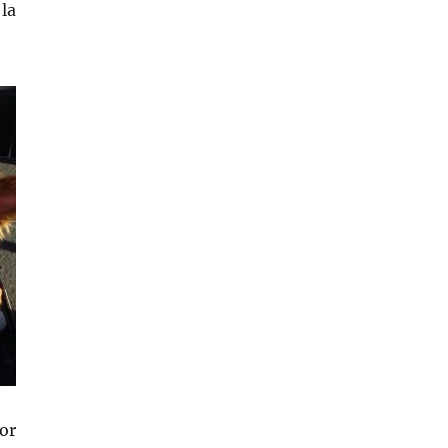
la
or