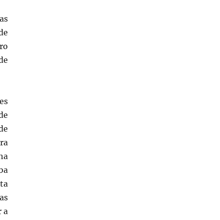
as
de
ro
de
es
de
de
ra
na
aba
ta
gas
r a