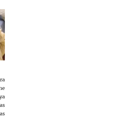
ra
me
ya
as
as