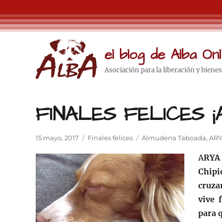
el blog de Alba Onl
Asociación para la liberación y biene
FINALES FELICES ¡
Publicado
Categorías
Etiquetas
15 mayo, 2017
Finales felices
Almudena Taboada
,
ARY
el
A
RYA
Chipi
cruza
vive 
para q