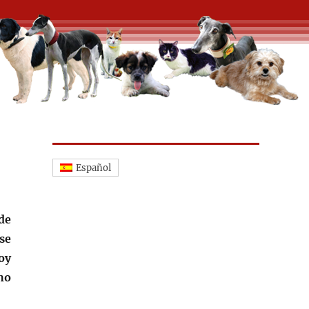
Español
de
se
oy
ho