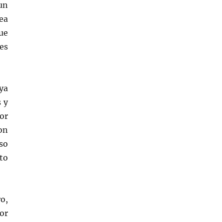
un
ea
ue
es
ya
 y
or
on
so
to
o,
or