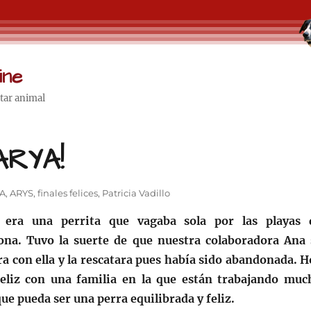
ine
star animal
ARYA!
A
,
ARYS
,
finales felices
,
Patricia Vadillo
 era una perrita que vagaba sola por las playas 
ona. Tuvo la suerte de que nuestra colaboradora Ana 
ra con ella y la rescatara pues había sido abandonada. H
feliz con una familia en la que están trabajando muc
ue pueda ser una perra equilibrada y feliz.