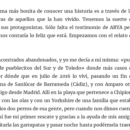
rma más bonita de conocer una historia es a través de l
ras de aquellos que la han vivido. Tenemos la suerte 
 sus protagonistas. Sólo falta el testimonio de ARYA pe
nos contaría lo feliz que está. Empezamos con el relato 
encontrados abandonados, y yo me decía a mí misma: «pu
de pueblecitos del Sur y de Toledo» donde más casos 
r dónde que en julio de 2016 lo viví, pasando un fin 
na de Sanlúcar de Barrameda (Cádiz), y con Amparo ot
go desde Madrid. Allí en la playa que pertenece a Chipio
ar con las olas y con un Yorkshire de una familia que est
los dos perros de esa gente, pero cuando nos dimos cuen
así fue mi primer rescate y gracias a la ayuda de mis ami
 quitarla las garrapatas y pasar noche hasta podérmela trae