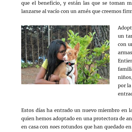
que el beneficio, y están las que se toman m
lanzarse al vacío con un arnés que creemos firm
Adopt
un ta
con un
armas
Entie
famili
niños
por la
entra
Estos días ha entrado un nuevo miembro en la f
quien hemos adoptado en una protectora de anim
en casa con
noes
rotundos que han quedado en p