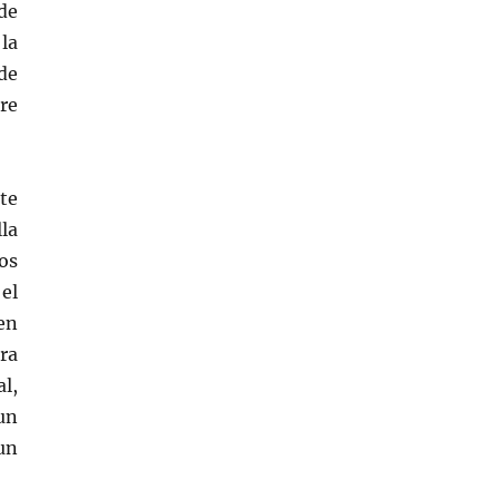
de
la
de
re
te
la
os
 el
en
bra
l,
 un
un