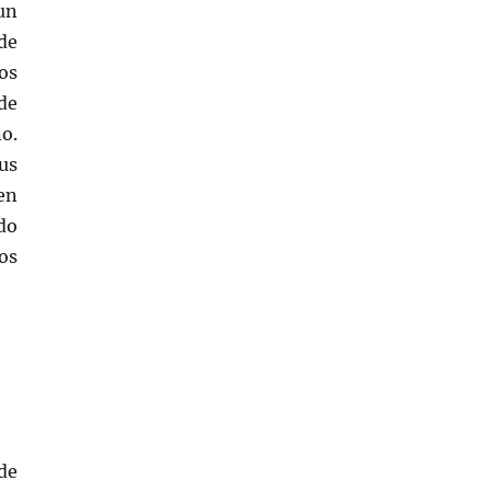
un
de
os
de
o.
us
en
do
os
de