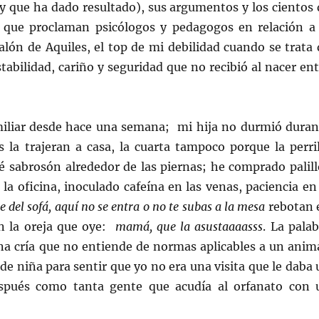
y que ha dado resultado), sus argumentos y los cientos 
 que proclaman psicólogos y pedagogos en relación a 
lón de Aquiles, el top de mi debilidad cuando se trata 
abilidad, cariño y seguridad que no recibió al nacer ent
amiliar desde hace una semana; mi hija no durmió duran
la trajeran a casa, la cuarta tampoco porque la perril
 sabrosón alrededor de las piernas; he comprado palill
la oficina, inoculado cafeína en las venas, paciencia en
te del sofá, aquí no se entra o no te subas a la mesa
rebotan 
en la oreja que oye:
mamá, que la asustaaaasss
. La pala
na cría que no entiende de normas aplicables a un anima
a de niña para sentir que yo no era una visita que le daba
spués como tanta gente que acudía al orfanato con 