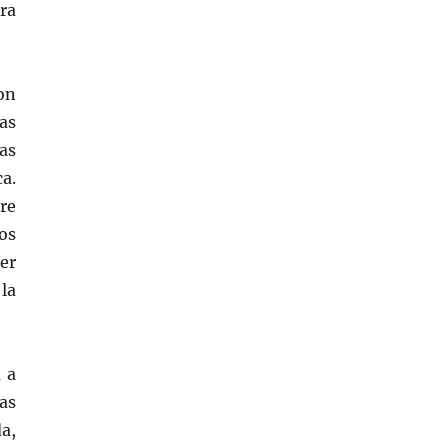
ra
on
as
as
a.
re
os
er
la
 a
as
a,