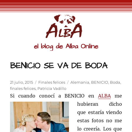
el blog de Alba Online
BENICIO SE VA DE BODA
Publicado
Categorías
Etiquetas
21 julio, 2015
Finales felices
Alemania
,
BENICIO
,
Boda
,
el
finales felices
,
Patricia Vadillo
Si cuando conocí a BENICIO en
ALBA
me
hubieran dicho
que estaría viendo
estas fotos no me
lo creería. Los que