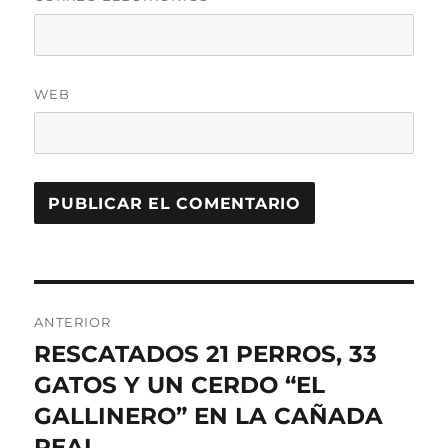
WEB
Navegación
ANTERIOR
de
RESCATADOS 21 PERROS, 33
Entrada
anterior:
GATOS Y UN CERDO “EL
entradas
GALLINERO” EN LA CAÑADA
REAL