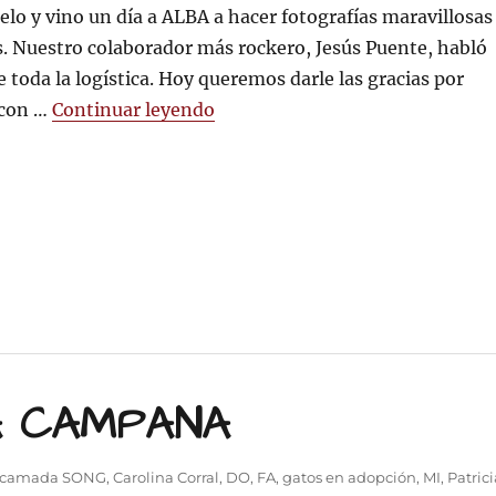
a
elo y vino un día a ALBA a hacer fotografías maravillosas
A
. Nuestro colaborador más rockero, Jesús Puente, habló
e toda la logística. Hoy queremos darle las gracias por
«ANDRÉS HORNILLOS visita A
 con …
Continuar leyendo
A CAMPANA
camada SONG
,
Carolina Corral
,
DO
,
FA
,
gatos en adopción
,
MI
,
Patrici