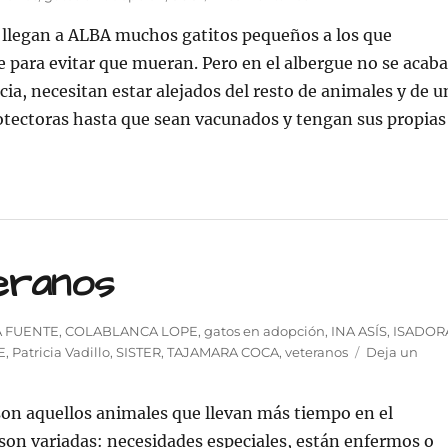
SOS
a, llegan a ALBA muchos gatitos pequeños a los que
Necesitamos
acogidas
e para evitar que mueran. Pero en el albergue no se acaba
para
acia, necesitan estar alejados del resto de animales y de u
cachorros
tectoras hasta que sean vacunados y tengan sus propias
de
gato
OS Necesitamos acogidas para cachorros de gato»
eranos
uetas
 FUENTE
,
COLABLANCA LOPE
,
gatos en adopción
,
INA ASÍS
,
ISADOR
E
,
Patricia Vadillo
,
SISTER
,
TAJAMARA COCA
,
veteranos
Deja un
on aquellos animales que llevan más tiempo en el
 son variadas: necesidades especiales, están enfermos o