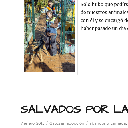
visit
Sólo hubo que pedírs
ALB
de nuestros animales
con él y se encargó d
haber pasado un día
SALVADOS POR L
Publicado
Categorías
Etiquetas
7 enero, 2015
Gatos en adopción
abandono
,
camada
,