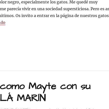
GATO
olor negro, especialmente los gatos. Me quedé muy
NEGRO
e parecía vivir en una sociedad supersticiosa. Pero es as
itimos. Os invito a entrar en la página de nuestros gatos
«ADOPTA UN GATO NEGRO»
ndo
 como Mayte con su
FLÁ MARÍN