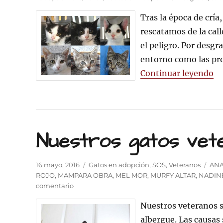
el
Tras la época de crí
rescatamos de la call
el peligro. Por desgr
entorno como las pro
«S
Continuar leyendo
Nuestros gatos vet
Publicado
Categorías
Etiq
16 mayo, 2016
Gatos en adopción
,
SOS
,
Veteranos
ANA
el
ROJO
,
MAMPARA OBRA
,
MEL MOR
,
MURFY ALTAR
,
NADIN
en
comentario
Nuestros
Nuestros veteranos s
gatos
veteranos
albergue. Las causas