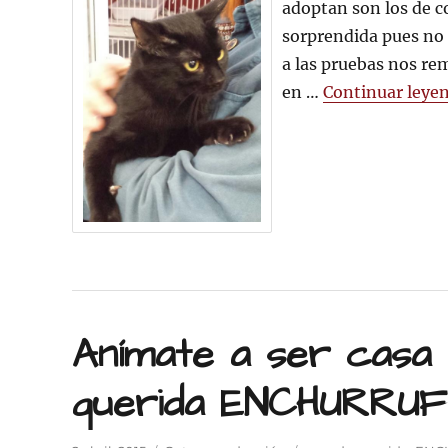
adoptan son los de c
sorprendida pues no m
a las pruebas nos rem
en …
Continuar leye
Anímate a ser casa
querida ENCHURRU