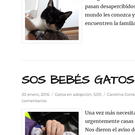
pasan desapercibidos
mundo les conozca y 
encuentren la famili
SOS BEBÉS GATOS
Publicado
Categorías
Etiquetas
20 enero, 2016
Gatos en adopción
,
SOS
Carolina Corra
el
en
comentarios
SOS
Una vez más necesit
BEBÉS
GATOS
urgentemente casas d
Nos dieron el aviso 