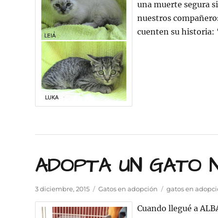
una muerte segura si
os
nuestros compañeros 
necesitan
cuenten su historia
ADOPTA UN GATO 
Publicado
Categorías
Etiquetas
3 diciembre, 2015
Gatos en adopción
gatos en adopc
el
Cuando llegué a ALB