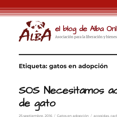
el blog de Alba Onl
Asociación para la liberación y biene
Etiqueta:
gatos en adopción
SOS Necesitamos ac
de gato
Publicado
Categorías
Etiquetas
25 septiembre, 2016
Gatos en adopción
acogidas
,
cac