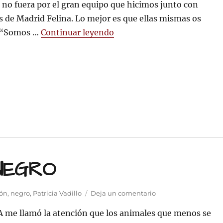
 no fuera por el gran equipo que hicimos junto con
de Madrid Felina. Lo mejor es que ellas mismas os
«LEIA y LUKA FELI os nece
: “Somos …
Continuar leyendo
NEGRO
en
ión
,
negro
,
Patricia Vadillo
Deja un comentario
ADOPTA
A me llamó la atención que los animales que menos se
UN