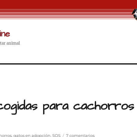
ine
star animal
ogidas para cachorros
en
horros
,
gatos en adopción
,
SOS
7 comentarios