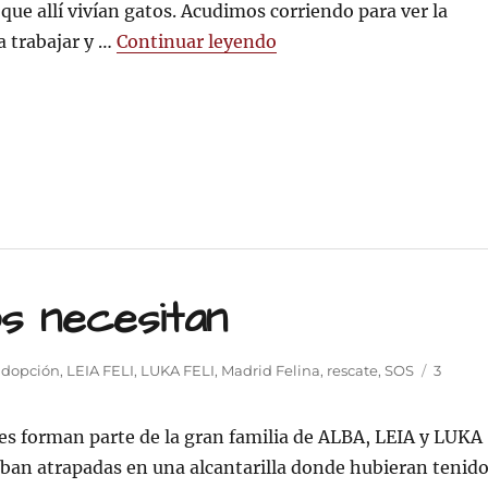
ue allí vivían gatos. Acudimos corriendo para ver la
«SOS BEBÉS GATOS»
a trabajar y …
Continuar leyendo
s necesitan
adopción
,
LEIA FELI
,
LUKA FELI
,
Madrid Felina
,
rescate
,
SOS
3
s forman parte de la gran familia de ALBA, LEIA y LUKA
aban atrapadas en una alcantarilla donde hubieran tenid