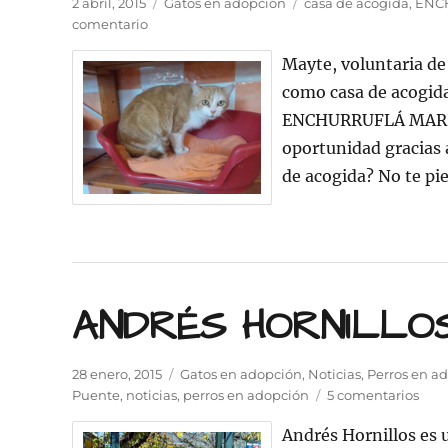
Publicado
Categorías
Etiquetas
2 abril, 2015
Gatos en adopción
casa de acogida
,
ENC
el
en
comentario
Anímate
Mayte, voluntaria de
a
ser
como casa de acogida.
casa
ENCHURRUFLÁ MARÍN, 
como
oportunidad gracias a
Mayte
con
de acogida? No te pie
su
querida
ENCHURRUFLÁ
MARÍN
ANDRÉS HORNILLOS 
Publicado
Categorías
28 enero, 2015
Gatos en adopción
,
Noticias
,
Perros en a
el
en
Puente
,
noticias
,
perros en adopción
5 comentarios
AND
Andrés Hornillos es 
HOR