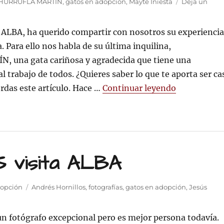
HURRUFLÁ MARTÍN
,
gatos en adopción
,
Mayte Iniesta
Deja un
 ALBA, ha querido compartir con nosotros su experiencia
 Para ello nos habla de su última inquilina,
una gata cariñosa y agradecida que tiene una
l trabajo de todos. ¿Quieres saber lo que te aporta ser ca
«Anímate a
rdas este artículo. Hace …
Continuar leyendo
visita ALBA
Etiquetas
dopción
Andrés Hornillos
,
fotografías
,
gatos en adopción
,
Jesús
RÉS
un fotógrafo excepcional pero es mejor persona todavía.
NILLOS