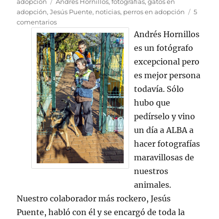
el
Etiquetas
adopción
Andrés Hornillos
,
fotografías
,
gatos en
adopción
,
Jesús Puente
,
noticias
,
perros en adopción
5
en
comentarios
ANDRÉS
Andrés Hornillos
HORNILLOS
es un fotógrafo
visita
excepcional pero
ALBA
es mejor persona
todavía. Sólo
hubo que
pedírselo y vino
un día a ALBA a
hacer fotografías
maravillosas de
nuestros
animales.
Nuestro colaborador más rockero, Jesús
Puente, habló con él y se encargó de toda la