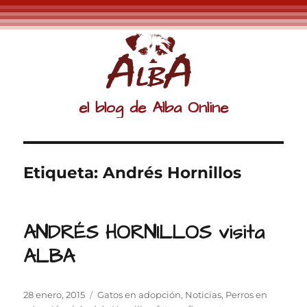
el blog de Alba Online
Etiqueta:
Andrés Hornillos
ANDRÉS HORNILLOS visita
ALBA
Publicado
Categorías
28 enero, 2015
Gatos en adopción
,
Noticias
,
Perros en