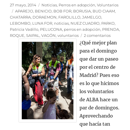
Publicado
Categorías
27 mayo, 2014
Noticias
,
Perros en adopción
,
Voluntarios
el
Etiquetas
APAREJO
,
BENICIO
,
BOB FOR
,
BORUSIA
,
BUD CIAAM
,
CHATARRA
,
DORAEMON
,
FAROLILLO
,
JAMELGO
,
LEBOMBO
,
LUNA FOR
,
noticias
,
NUEZ CUADRO
,
PARKO
,
Patricia Vadillo
,
PELUCONA
,
perros en adopción
,
PRENDA
,
en
ROQUE
,
SAIPAL
,
VAGÓN
,
voluntarios
2 comentarios
Los
¿Qué mejor plan
perros
para el domingo
de
que dar un paseo
ALBA
pasean
por el centro de
por
Madrid? Pues eso
el
es lo que hicimos
centro
de
los voluntarios
Madrid
de ALBA hace un
par de domingos.
Aprovechando
que hacía tan