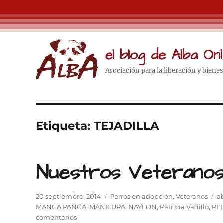
el blog de Alba Onl
Asociación para la liberación y biene
Etiqueta:
TEJADILLA
Nuestros Veterano
Publicado
Categorías
Et
20 septiembre, 2014
Perros en adopción
,
Veteranos
a
el
MANGA PANGA
,
MANICURA
,
NAYLON
,
Patricia Vadillo
,
PE
en
comentarios