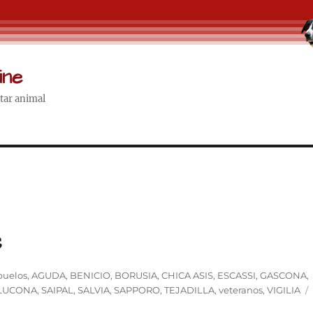
ine
star animal
s
iquetas
buelos
,
AGUDA
,
BENICIO
,
BORUSIA
,
CHICA ASIS
,
ESCASSI
,
GASCONA
,
LUCONA
,
SAIPAL
,
SALVIA
,
SAPPORO
,
TEJADILLA
,
veteranos
,
VIGILIA