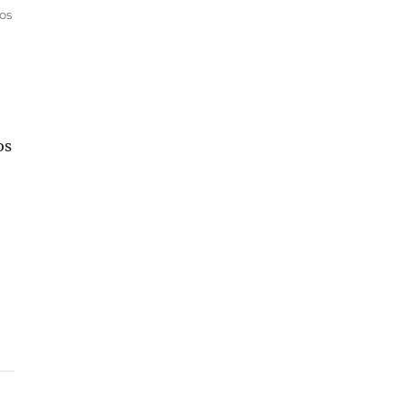
os
os
ntro de Madrid»