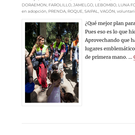
el
DORAEMON
,
FAROLILLO
,
JAMELGO
,
LEBOMBO
,
LUNA F
en adopción
,
PRENDA
,
ROQUE
,
SAIPAL
,
VAGÓN
,
voluntari
¿Qué mejor plan para
Pues eso es lo que h
Aprovechando que ha
lugares emblemáticos
de primera mano. …