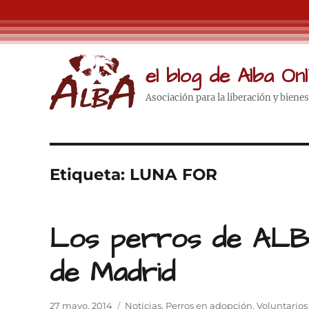
el blog de Alba Onl
Asociación para la liberación y biene
Etiqueta:
LUNA FOR
Los perros de ALB
de Madrid
Publicado
Categorías
27 mayo, 2014
Noticias
,
Perros en adopción
,
Voluntarios