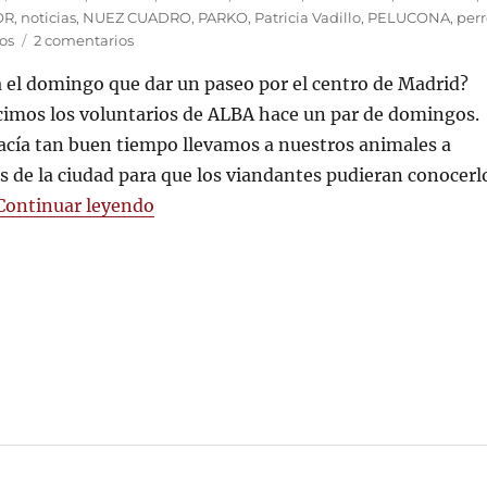
OR
,
noticias
,
NUEZ CUADRO
,
PARKO
,
Patricia Vadillo
,
PELUCONA
,
perr
en
os
2 comentarios
Los
 el domingo que dar un paseo por el centro de Madrid?
perros
de
icimos los voluntarios de ALBA hace un par de domingos.
ALBA
cía tan buen tiempo llevamos a nuestros animales a
pasean
 de la ciudad para que los viandantes pudieran conocerl
por
el
«Los perros de ALBA pasean por el ce
Continuar leyendo
centro
de
Madrid