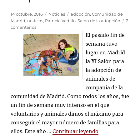
Publicado
Categorías
Etiquetas
14 octubre, 2016
Noticias
adopción
,
Comunidad de
el
Madrid
,
noticias
,
Patricia Vadillo
,
Salón de la adopción
2
en
comentarios
Éxito
El pasado fin de
en
semana tuvo
el
lugar en Madrid
XI
Salón
la XI Salón para
para
la adopción de
la
animales de
adopción
de
compañía de la
animales
comunidad de Madrid. Como todos los años, fue
de
un fin de semana muy intenso en el que
compañía
voluntarios y animales dimos el máximo para
conseguir el mayor número de familias para
«Éxito en el XI 
ellos. Este año …
Continuar leyendo