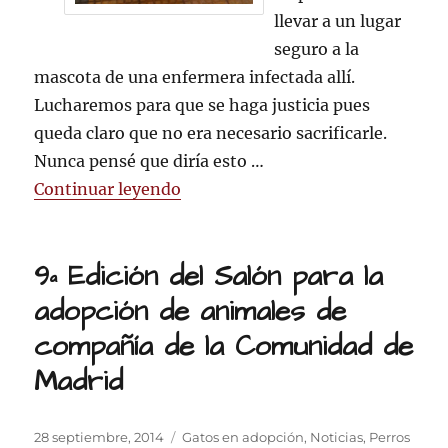
llevar a un lugar
seguro a la
mascota de una enfermera infectada allí.
Lucharemos para que se haga justicia pues
queda claro que no era necesario sacrificarle.
Nunca pensé que diría esto …
«Si EXCALIBUR hubiera sido amer
Continuar leyendo
9ª Edición del Salón para la
adopción de animales de
compañía de la Comunidad de
Madrid
Publicado
Categorías
28 septiembre, 2014
Gatos en adopción
,
Noticias
,
Perros