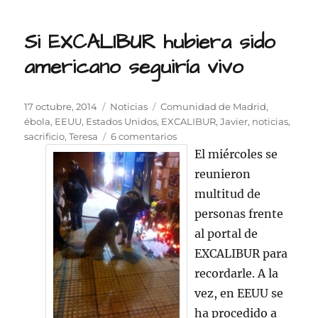
Si EXCALIBUR hubiera sido
americano seguiría vivo
Publicado
Categorías
Etiquetas
17 octubre, 2014
Noticias
Comunidad de Madrid
,
el
ébola
,
EEUU
,
Estados Unidos
,
EXCALIBUR
,
Javier
,
noticias
,
en
sacrificio
,
Teresa
6 comentarios
Si
El miércoles se
EXCALIBUR
reunieron
hubiera
multitud de
sido
americano
personas frente
seguiría
al portal de
vivo
EXCALIBUR para
recordarle. A la
vez, en EEUU se
ha procedido a