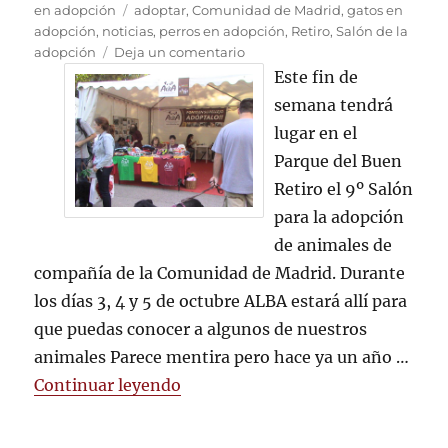
el
Etiquetas
en adopción
adoptar
,
Comunidad de Madrid
,
gatos en
adopción
,
noticias
,
perros en adopción
,
Retiro
,
Salón de la
en
adopción
Deja un comentario
9ª
Este fin de
Edición
semana tendrá
del
lugar en el
Salón
para
Parque del Buen
la
Retiro el 9º Salón
adopción
para la adopción
de
animales
de animales de
de
compañía de la Comunidad de Madrid. Durante
compañía
los días 3, 4 y 5 de octubre ALBA estará allí para
de
la
que puedas conocer a algunos de nuestros
Comunidad
animales Parece mentira pero hace ya un año …
de
«9ª Edición del Salón para la ad
Continuar leyendo
Madrid