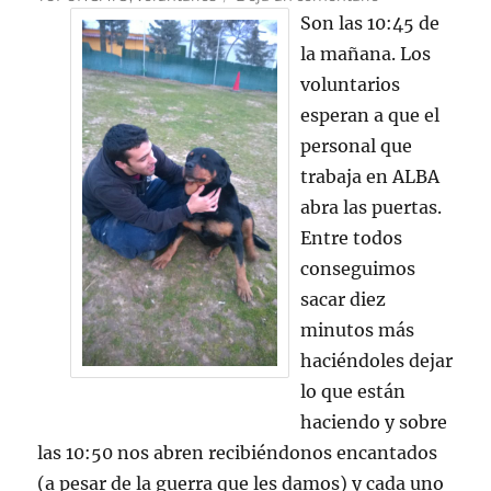
Un
Son las 10:45 de
sábado
la mañana. Los
cualquiera
voluntarios
en
ALBA
esperan a que el
personal que
trabaja en ALBA
abra las puertas.
Entre todos
conseguimos
sacar diez
minutos más
haciéndoles dejar
lo que están
haciendo y sobre
las 10:50 nos abren recibiéndonos encantados
(a pesar de la guerra que les damos) y cada uno