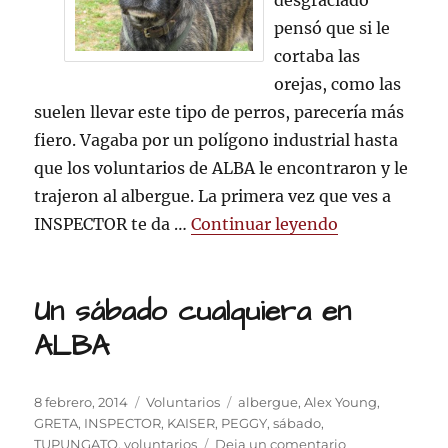
desgraciado
un
pensó que si le
perro
cortaba las
de
presa
orejas, como las
suelen llevar este tipo de perros, parecería más
fiero. Vagaba por un polígono industrial hasta
que los voluntarios de ALBA le encontraron y le
trajeron al albergue. La primera vez que ves a
«INSPECTOR, l
INSPECTOR te da …
Continuar leyendo
Un sábado cualquiera en
ALBA
Publicado
Categorías
Etiquetas
8 febrero, 2014
Voluntarios
albergue
,
Alex Young
,
el
GRETA
,
INSPECTOR
,
KAISER
,
PEGGY
,
sábado
,
en
TUPUNGATO
,
voluntarios
Deja un comentario