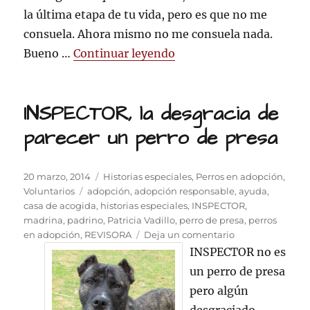
la última etapa de tu vida, pero es que no me
consuela. Ahora mismo no me consuela nada.
«Carta a INSPECTOR»
Bueno …
Continuar leyendo
INSPECTOR, la desgracia de
parecer un perro de presa
Publicado
Categorías
20 marzo, 2014
Historias especiales
,
Perros en adopción
,
el
Etiquetas
Voluntarios
adopción
,
adopción responsable
,
ayuda
,
casa de acogida
,
historias especiales
,
INSPECTOR
,
madrina
,
padrino
,
Patricia Vadillo
,
perro de presa
,
perros
en
en adopción
,
REVISORA
Deja un comentario
INSPECTOR,
INSPECTOR no es
la
un perro de presa
desgracia
pero algún
de
parecer