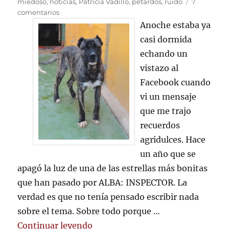
el
miedoso
,
noticias
,
Patricia Vadillo
,
petardos
,
ruido
7
en
comentarios
RECORDÁNDOTE
Anoche estaba ya
CON
casi dormida
UNA
echando un
SONRISA
vistazo al
Facebook cuando
vi un mensaje
que me trajo
recuerdos
agridulces. Hace
un año que se
apagó la luz de una de las estrellas más bonitas
que han pasado por ALBA: INSPECTOR. La
verdad es que no tenía pensado escribir nada
sobre el tema. Sobre todo porque …
«RECORDÁNDOTE CON UNA SON
Continuar leyendo