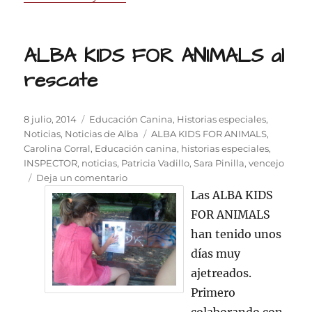
ALBA KIDS FOR ANIMALS al
rescate
Publicado
Categorías
8 julio, 2014
Educación Canina
,
Historias especiales
,
el
Etiquetas
Noticias
,
Noticias de Alba
ALBA KIDS FOR ANIMALS
,
Carolina Corral
,
Educación canina
,
historias especiales
,
INSPECTOR
,
noticias
,
Patricia Vadillo
,
Sara Pinilla
,
vencejo
en
Deja un comentario
ALBA
Las ALBA KIDS
KIDS
FOR ANIMALS
FOR
han tenido unos
ANIMALS
al
días muy
rescate
ajetreados.
Primero