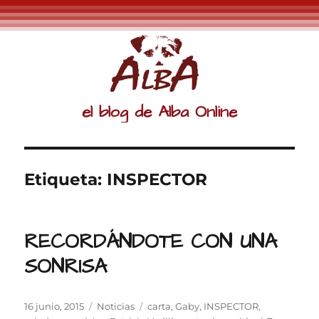
el blog de Alba Online
Etiqueta:
INSPECTOR
RECORDÁNDOTE CON UNA
SONRISA
Publicado
Categorías
Etiquetas
16 junio, 2015
Noticias
carta
,
Gaby
,
INSPECTOR
,