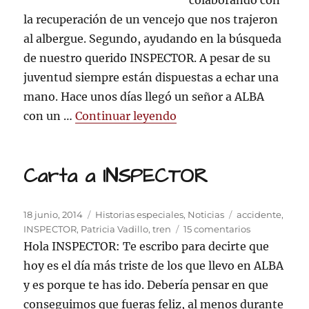
colaborando con
la recuperación de un vencejo que nos trajeron
al albergue. Segundo, ayudando en la búsqueda
de nuestro querido INSPECTOR. A pesar de su
juventud siempre están dispuestas a echar una
mano. Hace unos días llegó un señor a ALBA
«ALBA KIDS FOR ANIMAL
con un …
Continuar leyendo
Carta a INSPECTOR
Publicado
Categorías
Etiquetas
18 junio, 2014
Historias especiales
,
Noticias
accidente
,
el
en
INSPECTOR
,
Patricia Vadillo
,
tren
15 comentarios
Carta
Hola INSPECTOR: Te escribo para decirte que
a
hoy es el día más triste de los que llevo en ALBA
INSPECTOR
y es porque te has ido. Debería pensar en que
conseguimos que fueras feliz, al menos durante