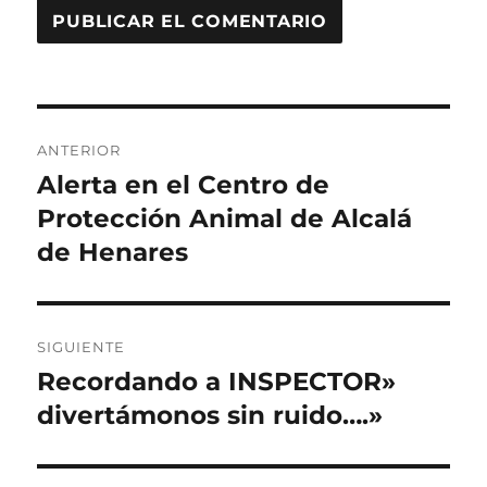
Navegación
ANTERIOR
de
Alerta en el Centro de
Entrada
anterior:
Protección Animal de Alcalá
entradas
de Henares
SIGUIENTE
Recordando a INSPECTOR»
Entrada
siguiente:
divertámonos sin ruido….»