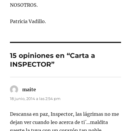
NOSOTROS.
Patricia Vadillo.
15 opiniones en “Carta a
INSPECTOR”
maite
dice:
18 junio, 2014 a las 2:54 pm
Descansa en paz, Inspector, las lágrimas no me
dejan ver cuando leo acerca de ti´…maldita
suerte la tuya con un corazón tan noble….