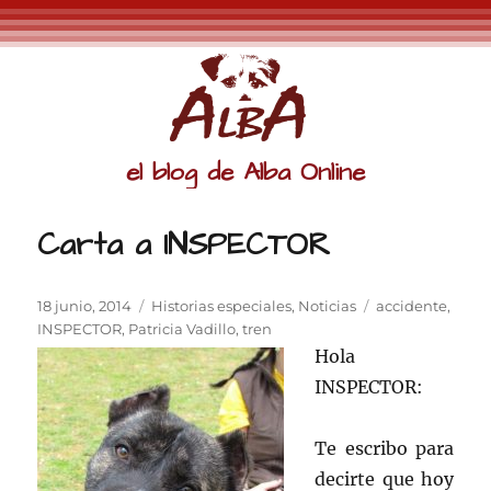
el blog de Alba Online
Carta a INSPECTOR
Publicado
Categorías
Etiquetas
18 junio, 2014
Historias especiales
,
Noticias
accidente
,
el
INSPECTOR
,
Patricia Vadillo
,
tren
Hola
INSPECTOR:
Te escribo para
decirte que hoy