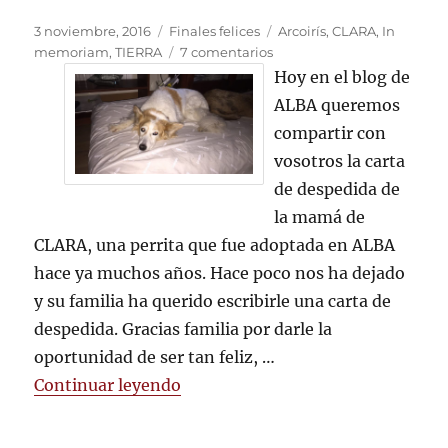
Publicado
Categorías
Etiquetas
3 noviembre, 2016
Finales felices
Arcoirís
,
CLARA
,
In
el
en
memoriam
,
TIERRA
7 comentarios
CARTA
Hoy en el blog de
DE
ALBA queremos
DESPEDIDA
compartir con
A
CLARA
vosotros la carta
de despedida de
la mamá de
CLARA, una perrita que fue adoptada en ALBA
hace ya muchos años. Hace poco nos ha dejado
y su familia ha querido escribirle una carta de
despedida. Gracias familia por darle la
oportunidad de ser tan feliz, …
«CARTA DE DESPEDIDA A CLARA
Continuar leyendo