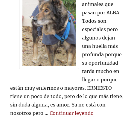
abuelito
animales que
ERNIESTO
pasan por ALBA.
fue
muy
Todos son
feliz
especiales pero
algunos dejan
una huella más
profunda porque
su oportunidad
tarda mucho en
llegar o porque
están muy enfermos o mayores. ERNIESTO
tiene un poco de todo, pero de lo que más tiene,
sin duda alguna, es amor. Ya no está con
«Nuestro abueli
nosotros pero …
Continuar leyendo