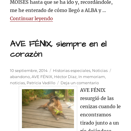
MOISÉS hasta que se ha ido y, recordándole,
me he enterado de cómo llegó a ALBA y …
«ADIOS MOISÉS, siempre en el c
Continuar leyendo
AVE FÉNIX, siempre en el
corazón
Publicado
Categorías
Etiqueta
10 septiembre, 2014
Historias especiales
,
Noticias
el
abandono
,
AVE FÉNIX
,
Héctor Díaz
,
In memoriam
,
en
noticias
,
Patricia Vadillo
Deja un comentario
AVE
AVE FÉNIX
FÉNIX,
resurgió de las
siempre
cenizas cuando le
en
el
encontramos
corazón
tirado junto a un