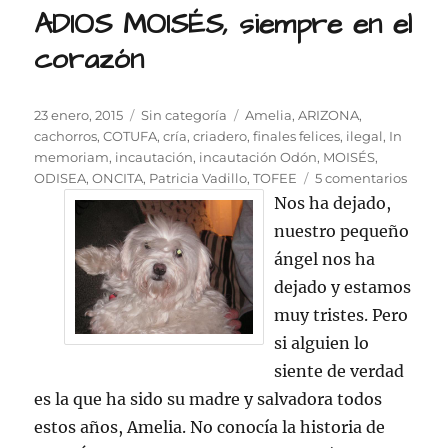
ADIOS MOISÉS, siempre en el
corazón
Publicado
Categorías
Etiquetas
23 enero, 2015
Sin categoría
Amelia
,
ARIZONA
,
el
cachorros
,
COTUFA
,
cría
,
criadero
,
finales felices
,
ilegal
,
In
memoriam
,
incautación
,
incautación Odón
,
MOISÉS
,
en
ODISEA
,
ONCITA
,
Patricia Vadillo
,
TOFEE
5 comentarios
ADIO
Nos ha dejado,
MOISÉ
nuestro pequeño
siemp
ángel nos ha
en
el
dejado y estamos
coraz
muy tristes. Pero
si alguien lo
siente de verdad
es la que ha sido su madre y salvadora todos
estos años, Amelia. No conocía la historia de