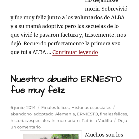
río dejándose
morir. Sobrevivió
y fue muy feliz junto a los voluntarios de ALBA
y a su mamá adoptiva pero las secuelas de lo
que vivió le pasaron factura y, tristemente, nos
dejó. Recuerdo perfectamente la primera vez
«AVE FÉNIX, sie
que fui a ALBA …
Continuar leyendo
Nuestro abuelito ERNIESTO
fue muy feliz
Publicado
Categorías
Etiquetas
6 junio, 2014
Finales felices
,
Historias especiales
el
abandono
,
adoptado
,
Alemania
,
ERNIESTO
,
finales felices
,
historias especiales
,
In memoriam
,
Patricia Vadillo
Deja
en
un comentario
Nuestro
Muchos son los