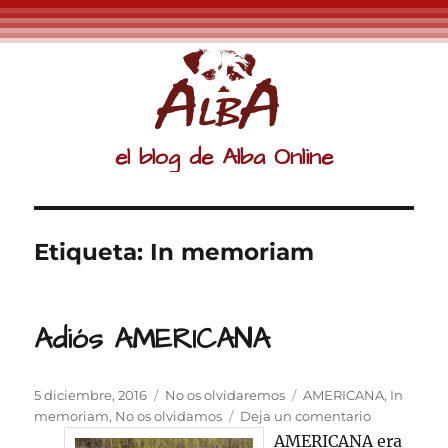
el blog de Alba Online
Etiqueta:
In memoriam
Adiós AMERICANA
Publicado
Categorías
Etiquetas
5 diciembre, 2016
No os olvidaremos
AMERICANA
,
In
el
en
memoriam
,
No os olvidamos
Deja un comentario
Adiós
AMERICANA era