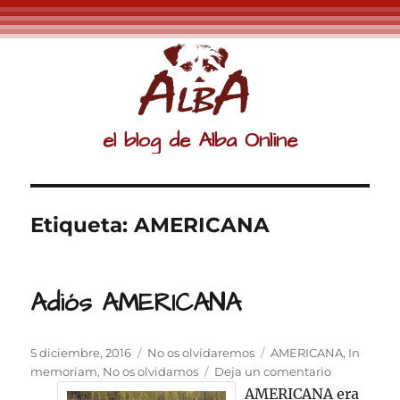
el blog de Alba Online
Etiqueta:
AMERICANA
Adiós AMERICANA
Publicado
Categorías
Etiquetas
5 diciembre, 2016
No os olvidaremos
AMERICANA
,
In
el
en
memoriam
,
No os olvidamos
Deja un comentario
Adiós
AMERICANA era