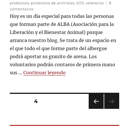
protectora
,
protectora de animales
,
SOS
,
veteranos
8
en
comentarios
Nace
Hoy es un día especial para todas las personas
el
que forman parte de ALBA (Asociación para la
blog
Liberación y el Bienestar Animal) porque
de
ALBA
arranca nuestro blog. Se trata de un espacio en
el que todo el que forme parte del albergue
podrá aportar su granito de arena. Los
voluntarios podrán contaros de primera mano
«Nace el blog de ALBA»
sus …
Continuar leyendo
Paginación
PÁGINA
4
PÁGI
de
NA
ANT
entradas
ERIO