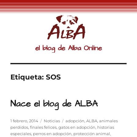
el blog de Alba Online
Etiqueta:
SOS
Nace el blog de ALBA
Publicado
Categorías
Etiquetas
1 febrero, 2014
Noticias
adopción
,
ALBA
,
animales
el
perdidos
,
finales felices
,
gatos en adopción
,
historias
especiales
,
perros en adopción
,
protección animal
,