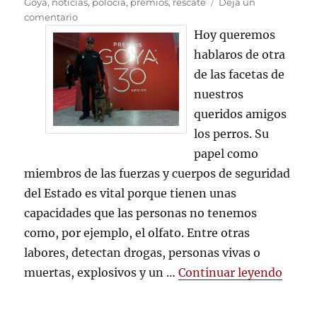
el
Goya
,
noticias
,
polocía
,
premios
,
rescate
Deja un
en
comentario
HASTA
Hoy queremos
EN
hablaros de otra
LOS
de las facetas de
GOYA
ESTÁN
nuestros
NUESTROS
queridos amigos
AMIGOS
los perros. Su
papel como
miembros de las fuerzas y cuerpos de seguridad
del Estado es vital porque tienen unas
capacidades que las personas no tenemos
como, por ejemplo, el olfato. Entre otras
labores, detectan drogas, personas vivas o
«HAS
muertas, explosivos y un …
Continuar leyendo