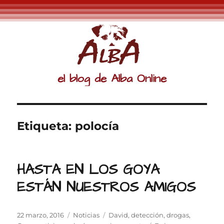
el blog de Alba Online
Etiqueta:
polocía
HASTA EN LOS GOYA
ESTÁN NUESTROS AMIGOS
Publicado
Categorías
Etiquetas
22 marzo, 2016
Noticias
David
,
detección
,
drogas
,