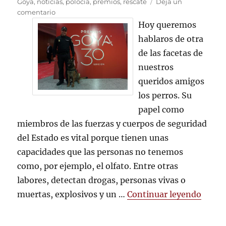
el
Goya
,
noticias
,
polocía
,
premios
,
rescate
Deja un
en
comentario
HASTA
Hoy queremos
EN
hablaros de otra
LOS
de las facetas de
GOYA
ESTÁN
nuestros
NUESTROS
queridos amigos
AMIGOS
los perros. Su
papel como
miembros de las fuerzas y cuerpos de seguridad
del Estado es vital porque tienen unas
capacidades que las personas no tenemos
como, por ejemplo, el olfato. Entre otras
labores, detectan drogas, personas vivas o
«HAS
muertas, explosivos y un …
Continuar leyendo