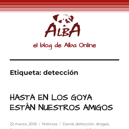
el blog de Alba Online
Etiqueta:
detección
HASTA EN LOS GOYA
ESTÁN NUESTROS AMIGOS
Publicado
Categorías
Etiquetas
22 marzo, 2016
Noticias
David
,
detección
,
drogas
,