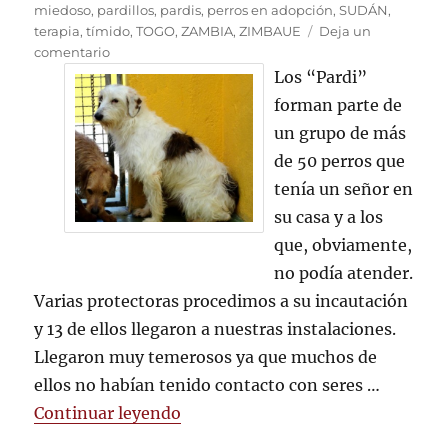
miedoso
,
pardillos
,
pardis
,
perros en adopción
,
SUDÁN
,
terapia
,
tímido
,
TOGO
,
ZAMBIA
,
ZIMBAUE
Deja un
en
comentario
Recuperando
Los “Pardi”
la
forman parte de
confianza
un grupo de más
de 50 perros que
tenía un señor en
su casa y a los
que, obviamente,
no podía atender.
Varias protectoras procedimos a su incautación
y 13 de ellos llegaron a nuestras instalaciones.
Llegaron muy temerosos ya que muchos de
ellos no habían tenido contacto con seres …
«Recuperando la confianza»
Continuar leyendo