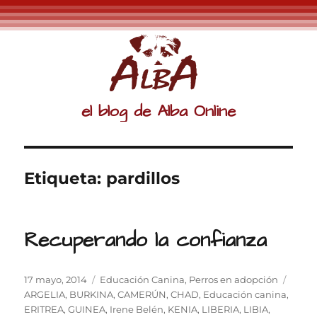
el blog de Alba Online
Etiqueta:
pardillos
Recuperando la confianza
Publicado
Categorías
Etiqu
17 mayo, 2014
Educación Canina
,
Perros en adopción
el
ARGELIA
,
BURKINA
,
CAMERÚN
,
CHAD
,
Educación canina
,
ERITREA
,
GUINEA
,
Irene Belén
,
KENIA
,
LIBERIA
,
LIBIA
,