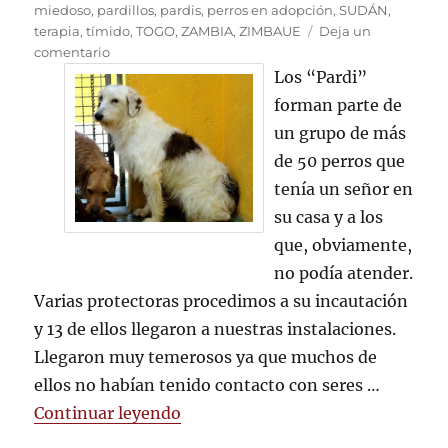
miedoso
,
pardillos
,
pardis
,
perros en adopción
,
SUDÁN
,
terapia
,
tímido
,
TOGO
,
ZAMBIA
,
ZIMBAUE
Deja un
en
comentario
Recuperando
Los “Pardi”
la
forman parte de
confianza
un grupo de más
de 50 perros que
tenía un señor en
su casa y a los
que, obviamente,
no podía atender.
Varias protectoras procedimos a su incautación
y 13 de ellos llegaron a nuestras instalaciones.
Llegaron muy temerosos ya que muchos de
ellos no habían tenido contacto con seres …
«Recuperando la confianza»
Continuar leyendo