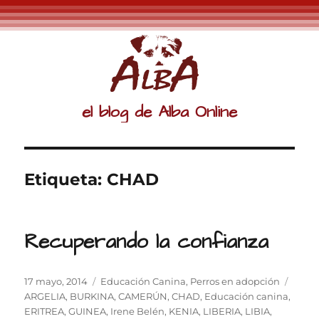
el blog de Alba Online
Etiqueta:
CHAD
Recuperando la confianza
Publicado
Categorías
Etiqu
17 mayo, 2014
Educación Canina
,
Perros en adopción
el
ARGELIA
,
BURKINA
,
CAMERÚN
,
CHAD
,
Educación canina
,
ERITREA
,
GUINEA
,
Irene Belén
,
KENIA
,
LIBERIA
,
LIBIA
,