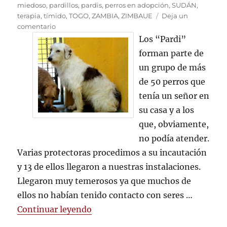
miedoso
,
pardillos
,
pardis
,
perros en adopción
,
SUDÁN
,
terapia
,
tímido
,
TOGO
,
ZAMBIA
,
ZIMBAUE
Deja un
en
comentario
Recuperando
Los “Pardi”
la
forman parte de
confianza
un grupo de más
de 50 perros que
tenía un señor en
su casa y a los
que, obviamente,
no podía atender.
Varias protectoras procedimos a su incautación
y 13 de ellos llegaron a nuestras instalaciones.
Llegaron muy temerosos ya que muchos de
ellos no habían tenido contacto con seres …
«Recuperando la confianza»
Continuar leyendo