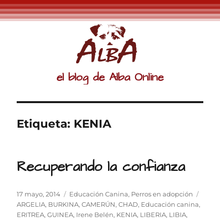
el blog de Alba Online
Etiqueta:
KENIA
Recuperando la confianza
Publicado
Categorías
Etiqu
17 mayo, 2014
Educación Canina
,
Perros en adopción
el
ARGELIA
,
BURKINA
,
CAMERÚN
,
CHAD
,
Educación canina
,
ERITREA
,
GUINEA
,
Irene Belén
,
KENIA
,
LIBERIA
,
LIBIA
,