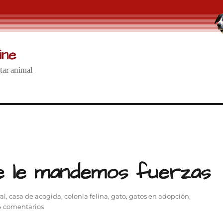
ine
star animal
e le mandemos fuerzas
al
,
casa de acogida
,
colonia felina
,
gato
,
gatos en adopción
,
en
4 comentarios
ZARZU