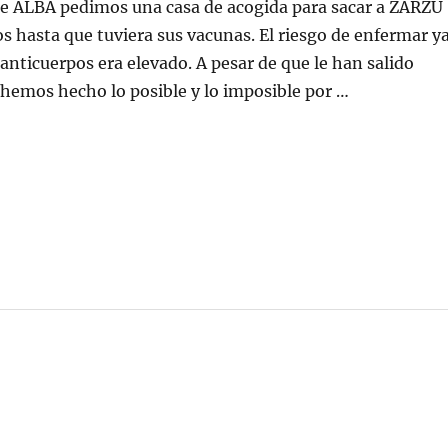
de ALBA pedimos una casa de acogida para sacar a ZARZU
necesita
que
s hasta que tuviera sus vacunas. El riesgo de enfermar y
le
anticuerpos era elevado. A pesar de que le han salido
mandemos
e hemos hecho lo posible y lo imposible por …
fuerzas
ARZU necesita que le mandemos fuerzas»