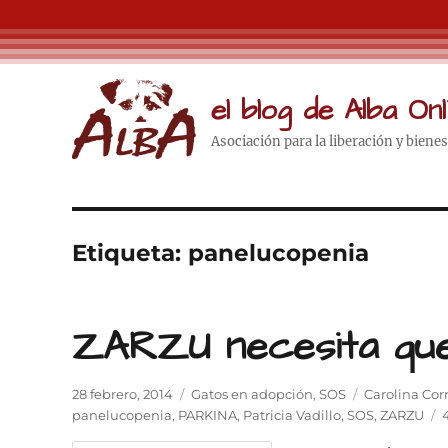
el blog de Alba Onl
Asociación para la liberación y biene
Etiqueta:
panelucopenia
ZARZU necesita qu
Publicado
Categorías
Etiquetas
28 febrero, 2014
Gatos en adopción
,
SOS
Carolina Corr
el
panelucopenia
,
PARKINA
,
Patricia Vadillo
,
SOS
,
ZARZU