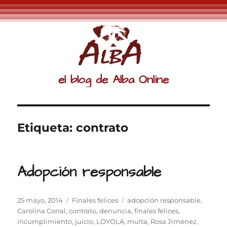
el blog de Alba Online
Etiqueta:
contrato
Adopción responsable
Publicado
Categorías
Etiquetas
25 mayo, 2014
Finales felices
adopción responsable
,
el
Carolina Corral
,
contrato
,
denuncia
,
finales felices
,
incumplimiento
,
juicio
,
LOYOLA
,
multa
,
Rosa Jiménez
,