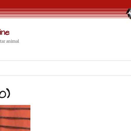
ine
star animal
0)