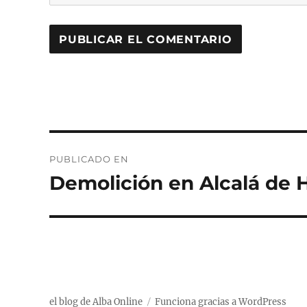
Navegación
PUBLICADO EN
de
Demolición en Alcalá de 
entradas
el blog de Alba Online
Funciona gracias a WordPress