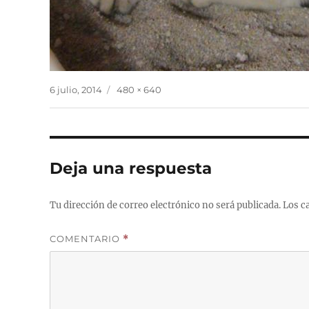
Publicado
Tamaño
6 julio, 2014
480 × 640
el
completo
Deja una respuesta
Tu dirección de correo electrónico no será publicada.
Los c
COMENTARIO
*