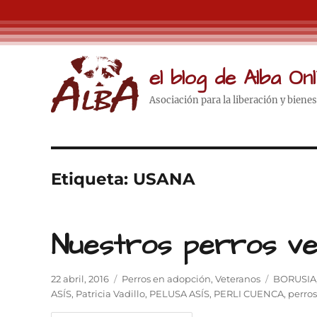
el blog de Alba Onl
Asociación para la liberación y biene
Etiqueta:
USANA
Nuestros perros ve
Publicado
Categorías
Etiquetas
22 abril, 2016
Perros en adopción
,
Veteranos
BORUSIA
el
ASÍS
,
Patricia Vadillo
,
PELUSA ASÍS
,
PERLI CUENCA
,
perro