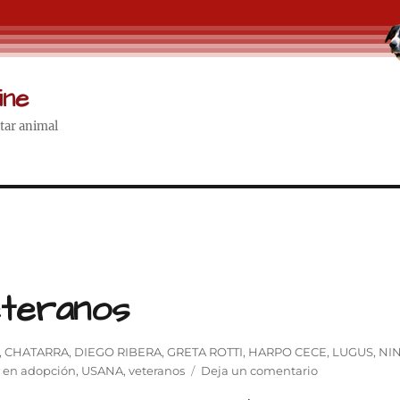
ine
star animal
teranos
,
CHATARRA
,
DIEGO RIBERA
,
GRETA ROTTI
,
HARPO CECE
,
LUGUS
,
NI
en
s en adopción
,
USANA
,
veteranos
Deja un comentario
Nuestros