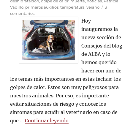
el
deshidratación
,
golpe de calor
,
muerte
,
noticias
,
Patricia
Vadillo
,
primeros auxilios
,
temperatura
,
verano
3
en
comentarios
El
Hoy
peligro
inauguramos la
del
nueva sección de
calor
para
Consejos del blog
nuestras
de ALBA y lo
mascotas
hemos querido
hacer con uno de
los temas más importantes en estas fechas: los
golpes de calor. Estos son muy peligrosos para
nuestros animales. Por eso, es importante
evitar situaciones de riesgo y conocer los
síntomas para acudir al veterinario en caso de
«El peligro del calor para 
que …
Continuar leyendo