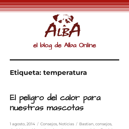
el blog de Alba Online
Etiqueta:
temperatura
El peligro del calor para
nuestras mascotas
Publicado
Categorías
Etiquetas
1 agosto, 2014
Consejos
,
Noticias
Bastian
,
consejos
,