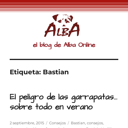
el blog de Alba Online
Etiqueta:
Bastian
El peligro de las garrapatas…
sobre todo en verano
Publicado
Categorías
Etiquetas
2 septiembre, 2015
Consejos
Bastian
,
consejos
,