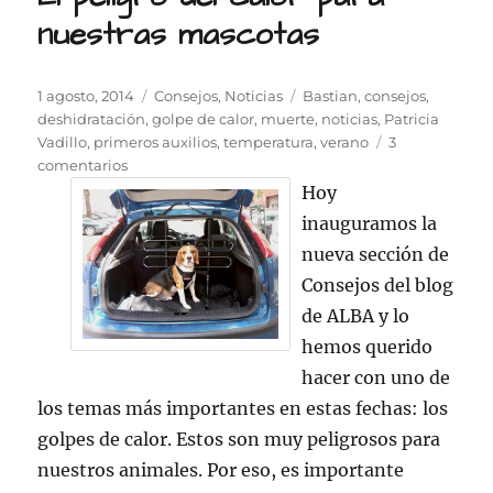
nuestras mascotas
Publicado
Categorías
Etiquetas
1 agosto, 2014
Consejos
,
Noticias
Bastian
,
consejos
,
el
deshidratación
,
golpe de calor
,
muerte
,
noticias
,
Patricia
Vadillo
,
primeros auxilios
,
temperatura
,
verano
3
en
comentarios
El
Hoy
peligro
inauguramos la
del
nueva sección de
calor
para
Consejos del blog
nuestras
de ALBA y lo
mascotas
hemos querido
hacer con uno de
los temas más importantes en estas fechas: los
golpes de calor. Estos son muy peligrosos para
nuestros animales. Por eso, es importante