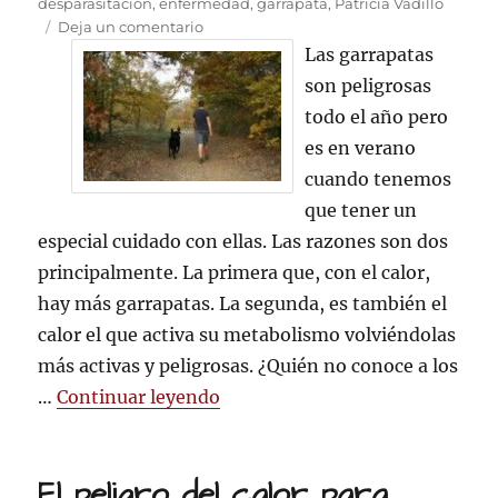
el
desparasitación
,
enfermedad
,
garrapata
,
Patricia Vadillo
en
Deja un comentario
El
Las garrapatas
peligro
son peligrosas
de
todo el año pero
las
garrapatas…
es en verano
sobre
cuando tenemos
todo
que tener un
en
verano
especial cuidado con ellas. Las razones son dos
principalmente. La primera que, con el calor,
hay más garrapatas. La segunda, es también el
calor el que activa su metabolismo volviéndolas
más activas y peligrosas. ¿Quién no conoce a los
«El peligro de las garrapatas…
…
Continuar leyendo
El peligro del calor para