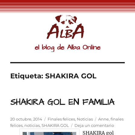
el blog de Alba Online
Etiqueta:
SHAKIRA GOL
SHAKIRA GOL EN FAMILIA
Publicado
Categorías
Etiquetas
20 octubre, 2014
Finales felices
,
Noticias
Anne
,
finales
el
en
felices
,
noticias
,
SHAKIRA GOL
Deja un comentario
SHAKIRA
SHAKIRA gol