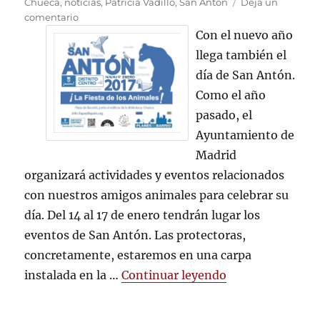
el
Chueca
,
noticias
,
Patricia Vadillo
,
San Antón
Deja un
en
comentario
ACOMPÁÑANOS
Con el nuevo año
EL
llega también el
DÍA
día de San Antón.
DE
SAN
Como el año
ANTÓN
pasado, el
Ayuntamiento de
Madrid
organizará actividades y eventos relacionados
con nuestros amigos animales para celebrar su
día. Del 14 al 17 de enero tendrán lugar los
eventos de San Antón. Las protectoras,
concretamente, estaremos en una carpa
«ACOMPÁÑANOS
instalada en la …
Continuar leyendo