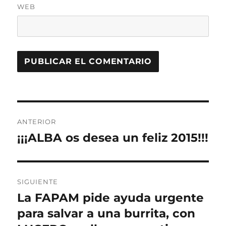
WEB
Navegación
ANTERIOR
de
¡¡¡ALBA os desea un feliz 2015!!!
Entrada
anterior:
entradas
SIGUIENTE
La FAPAM pide ayuda urgente
Entrada
siguiente:
para salvar a una burrita, con