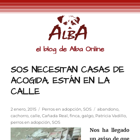
el blog de Alba Online
SOS NECESITAN CASAS DE
ACOGIDA, ESTÁN EN LA
CALLE
Publicado
Categorías
Etiquetas
2 enero, 2015
Perros en adopción
,
SOS
abandono
,
el
cachorro
,
calle
,
Cañada Real
,
finca
,
galgo
,
Patricia Vadillo
,
perros en adopción
,
SOS
Nos ha llegado
un aviso de que