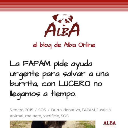
el blog de Alba Online
La FAPAM pide ayuda
urgente para salvar a una
burrita, con LUCERO no
llegamos a tiempo.
Publicado
Categorías
Etiquetas
5 enero, 2015
SOS
Burro
,
donativo
,
FAPAM
,
Justicia
el
Animal
,
maltrato
,
sacrificio
,
SOS
ALBA