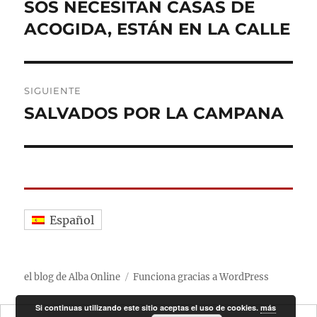
de
SOS NECESITAN CASAS DE
Entrada
anterior:
ACOGIDA, ESTÁN EN LA CALLE
entradas
SIGUIENTE
SALVADOS POR LA CAMPANA
Entrada
siguiente:
Español
el blog de Alba Online
Funciona gracias a WordPress
Si continuas utilizando este sitio aceptas el uso de cookies.
más