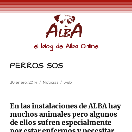
el blog de Alba Online
PERROS SOS
Publicado
Categorías
Etiquetas
30 enero, 2014
Noticias
web
el
En las instalaciones de ALBA hay
muchos animales pero algunos
de ellos sufren especialmente
por estar enfermos y necesitar