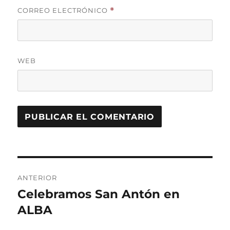
CORREO ELECTRÓNICO
*
WEB
Navegación
ANTERIOR
de
Celebramos San Antón en
Entrada
anterior:
ALBA
entradas