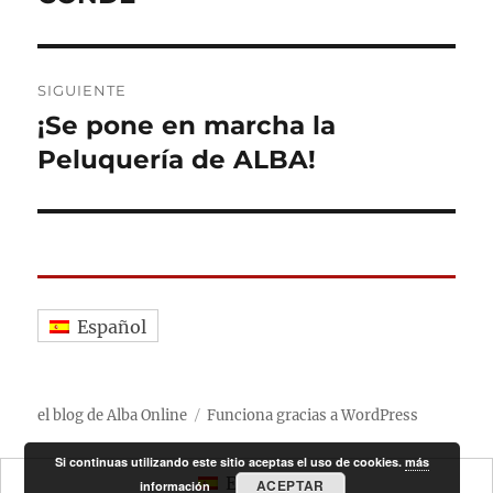
SIGUIENTE
¡Se pone en marcha la
Entrada
siguiente:
Peluquería de ALBA!
Español
el blog de Alba Online
Funciona gracias a WordPress
Si continuas utilizando este sitio aceptas el uso de cookies.
más
Español
ACEPTAR
información