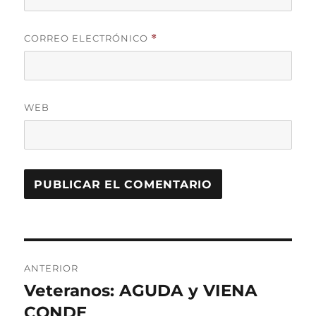
CORREO ELECTRÓNICO
*
WEB
Navegación
ANTERIOR
de
Veteranos: AGUDA y VIENA
Entrada
anterior:
CONDE
entradas