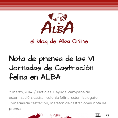
el blog de Alba Online
Nota de prensa de las VI
Jornadas de Castración
felina en ALBA
Publicado
Categorías
Etiquetas
7 marzo, 2014
Noticias
ayuda
,
campaña de
el
esterilización
,
castrar
,
colonia felina
,
esterilizar
,
gato
,
Jornadas de castración
,
maratón de castraciones
,
nota de
prensa
EL 9