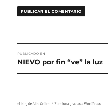
Navegación
PUBLICADO EN
de
NIEVO por fin “ve” la luz
entradas
el blog de Alba Online
Funciona gracias a WordPress