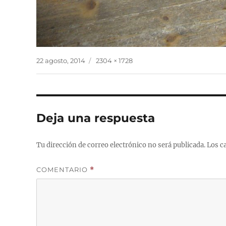
Publicado
Tamaño
22 agosto, 2014
2304 × 1728
el
completo
Deja una respuesta
Tu dirección de correo electrónico no será publicada.
Los c
COMENTARIO
*