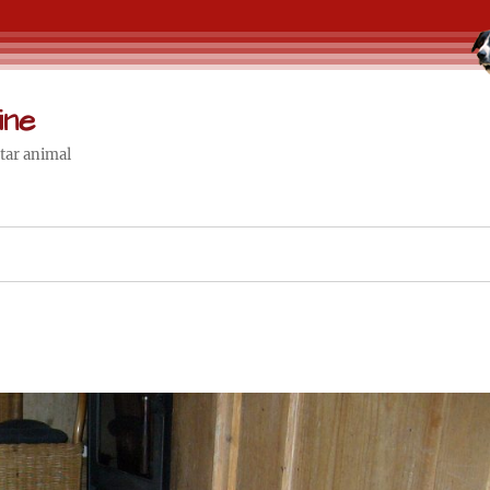
ine
star animal