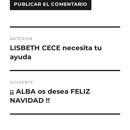
Navegación
ANTERIOR
de
LISBETH CECE necesita tu
Entrada
anterior:
ayuda
entradas
SIGUIENTE
¡¡ ALBA os desea FELIZ
Entrada
siguiente:
NAVIDAD !!