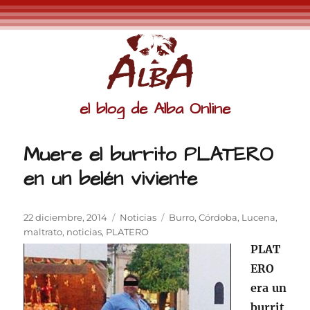
el blog de Alba Online
Muere el burrito PLATERO
en un belén viviente
Publicado
Categorías
Etiquetas
22 diciembre, 2014
Noticias
Burro
,
Córdoba
,
Lucena
,
el
maltrato
,
noticias
,
PLATERO
PLAT
ERO
era un
burrit