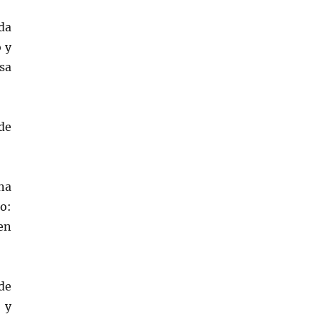
da
 y
sa
 de
una
o:
en
de
 y