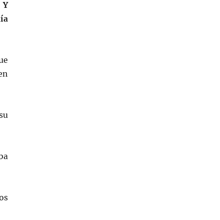
 Y
ía
ue
en
su
aba
os