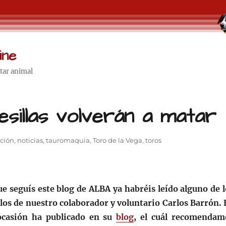
ine
star animal
illas volverán a matar
ción
,
noticias
,
tauromaquia
,
Toro de la Vega
,
toros
ue seguís este blog de ALBA ya habréis leído alguno de l
ulos de nuestro colaborador y voluntario Carlos Barrón. 
ocasión ha publicado en su
blog
, el cuál recomendam