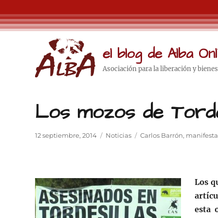
el blog de Alba Onl
Asociación para la liberación y biene
Los mozos de Tordes
Publicado
Categorías
Etiquetas
12 septiembre, 2014
Noticias
Carlos Barrón
,
manifesta
el
Los q
artíc
esta 