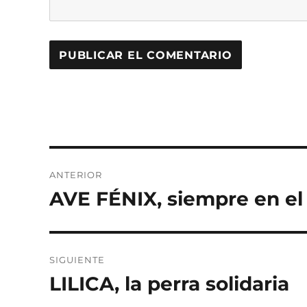
Navegación
ANTERIOR
de
AVE FÉNIX, siempre en el
Entrada
anterior:
entradas
SIGUIENTE
LILICA, la perra solidaria
Entrada
siguiente: