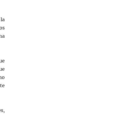
la
os
na
que
ue
mo
te
es,