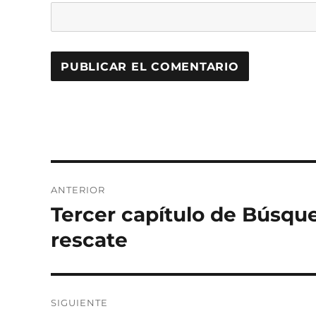
Navegación
ANTERIOR
de
Tercer capítulo de Búsque
Entrada
anterior:
entradas
rescate
SIGUIENTE