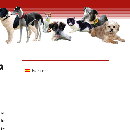
a
Español
ha
de
ir