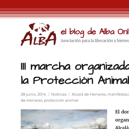
el blog de Alba Onl
Asociación para la liberación y biene
III marcha organiza
la Protección Anima
Publicado
Categorías
Etiquetas
28 junio, 2014
Noticias
Alcalá de Henares
,
manifestac
el
de Henares
,
protección animal
El do
organ
Alcal