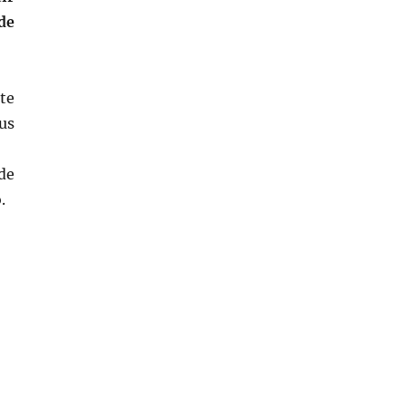
de
te
us
 de
.