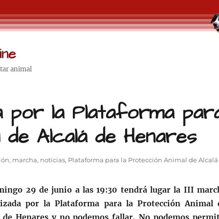
ine
star animal
da por la Plataforma par
l de Alcalá de Henares
ión
,
marcha
,
noticias
,
Plataforma para la Protección Animal de Alcalá
mingo 29 de junio a las 19:30 tendrá lugar la III marc
izada por la Plataforma para la Protección Animal 
á de Henares y no podemos fallar. No podemos permit