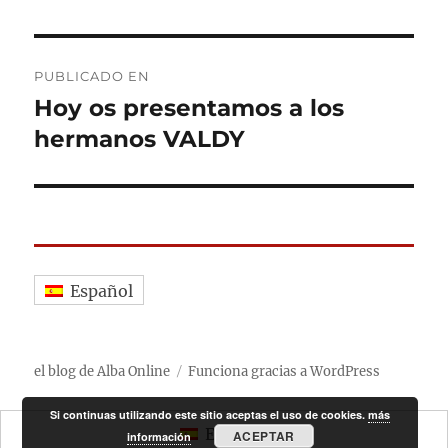
Navegación
PUBLICADO EN
de
Hoy os presentamos a los
hermanos VALDY
entradas
Español
el blog de Alba Online
Funciona gracias a WordPress
Si continuas utilizando este sitio aceptas el uso de cookies.
más
Español
ACEPTAR
información