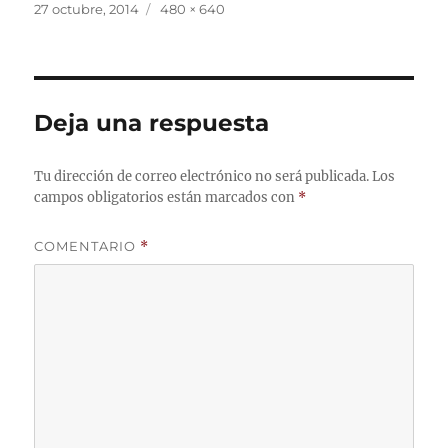
Publicado
Tamaño
27 octubre, 2014
480 × 640
el
completo
Deja una respuesta
Tu dirección de correo electrónico no será publicada.
Los
campos obligatorios están marcados con
*
COMENTARIO
*