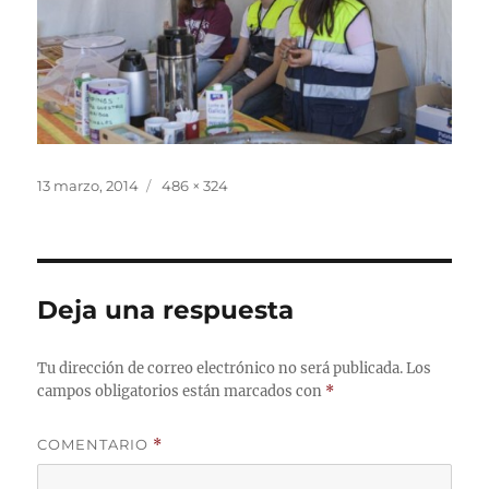
Publicado
Tamaño
13 marzo, 2014
486 × 324
el
completo
Deja una respuesta
Tu dirección de correo electrónico no será publicada.
Los
campos obligatorios están marcados con
*
COMENTARIO
*