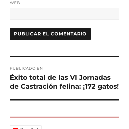
WEB
Navegación
PUBLICADO EN
de
Éxito total de las VI Jornadas
de Castración felina: ¡172 gatos!
entradas