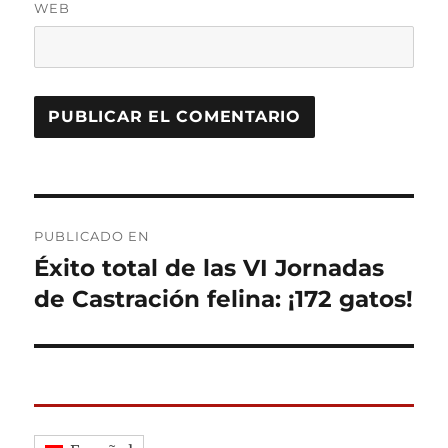
WEB
Navegación
PUBLICADO EN
de
Éxito total de las VI Jornadas
de Castración felina: ¡172 gatos!
entradas