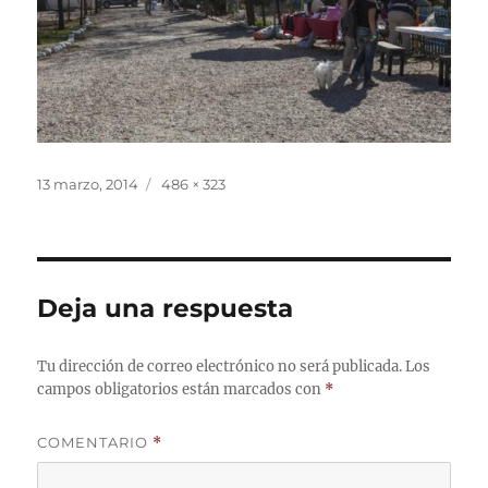
Publicado
Tamaño
13 marzo, 2014
486 × 323
el
completo
Deja una respuesta
Tu dirección de correo electrónico no será publicada.
Los
campos obligatorios están marcados con
*
COMENTARIO
*