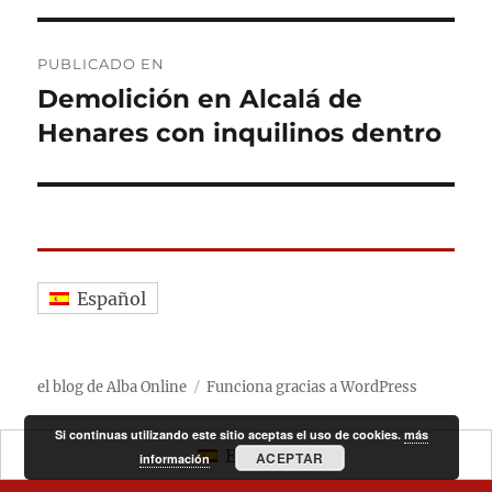
Navegación
PUBLICADO EN
de
Demolición en Alcalá de
Henares con inquilinos dentro
entradas
Español
el blog de Alba Online
Funciona gracias a WordPress
Si continuas utilizando este sitio aceptas el uso de cookies.
más
Español
ACEPTAR
información