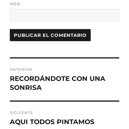
WEB
Navegación
ANTERIOR
de
RECORDÁNDOTE CON UNA
Entrada
anterior:
SONRISA
entradas
SIGUIENTE
AQUI TODOS PINTAMOS
Entrada