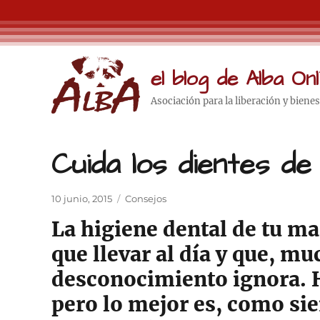
el blog de Alba Onl
Asociación para la liberación y biene
Cuida los dientes d
Publicado
Categorías
10 junio, 2015
Consejos
el
La higiene dental de tu ma
que llevar al día y que, mu
desconocimiento ignora. H
pero lo mejor es, como si