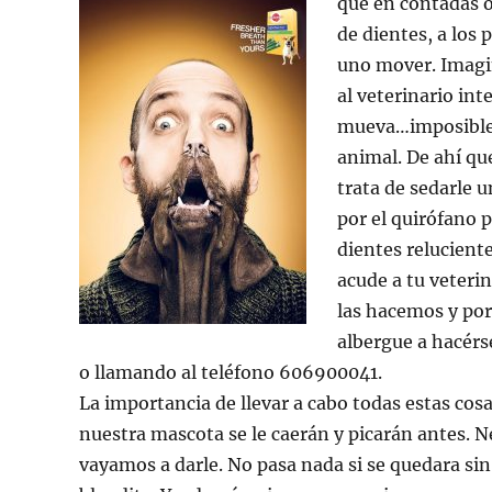
que en contadas o
de dientes, a los
uno mover. Imagin
al veterinario int
mueva…imposible. 
animal. De ahí qu
trata de sedarle 
por el quirófano p
dientes reluciente
acude a tu veteri
las hacemos y por
albergue a hacérs
o llamando al teléfono 606900041.
La importancia de llevar a cabo todas estas cosa
nuestra mascota se le caerán y picarán antes. Ne
vayamos a darle. No pasa nada si se quedara sin