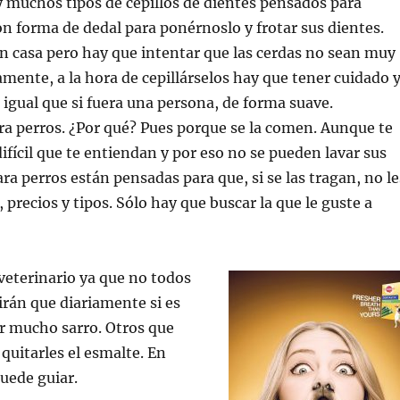
 muchos tipos de cepillos de dientes pensados para
on forma de dedal para ponérnoslo y frotar sus dientes.
casa pero hay que intentar que las cerdas no sean muy
amente, a la hora de cepillárselos hay que tener cuidado 
e igual que si fuera una persona, de forma suave.
a perros. ¿Por qué? Pues porque se la comen. Aunque te
difícil que te entiendan y por eso no se pueden lavar sus
ra perros están pensadas para que, si se las tragan, no le
precios y tipos. Sólo hay que buscar la que le guste a
veterinario ya que no todos
dirán que diariamente si es
r mucho sarro. Otros que
quitarles el esmalte. En
puede guiar.