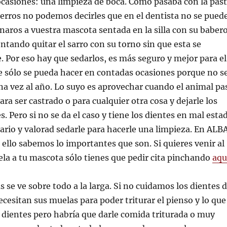
casiones: una limpieza de boca. Com
o pasaba con la pas
 perros no podemos decirles que en el dentista no se pued
aros a vuestra mascota sentada en la silla con su babero
entando quitar el sarro con su torno sin que esta se
Por eso hay que sedarlos, es más seguro y mejor para el
e sólo se pueda hacer en contadas ocasiones porque no s
una vez al año. Lo suyo es aprovechar cuando el animal pa
ara ser castrado o para cualquier otra cosa y dejarle los
s. Pero si no se da el caso y tiene los dientes en mal esta
nario y valorad sedarle para hacerle una limpieza. En ALB
 ello sabemos lo importantes que son. Si quieres venir al
ela a tu mascota sólo tienes que pedir cita pinchando
aqu
s se ve sobre todo a la larga. Si no cuidamos los dientes 
cesitan sus muelas para poder triturar el pienso y lo que
 dientes pero habría que darle comida triturada o muy