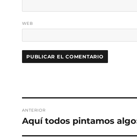
WEB
Navegación
ANTERIOR
de
Aquí todos pintamos algo
Entrada
anterior:
entradas