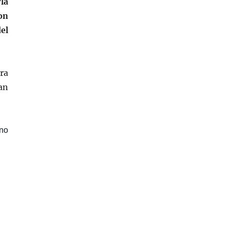
la
on
el
ara
an
ino