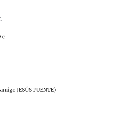
L
 c
o amigo JESÚS PUENTE)