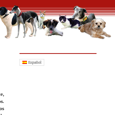
Español
e,
s.
os