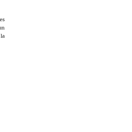
es
un
la