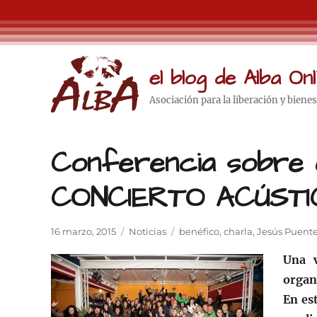
el blog de Alba Onl
Asociación para la liberación y biene
Conferencia sobre e
CONCIERTO ACÚSTIC
Publicado
Categorías
Etiquetas
16 marzo, 2015
Noticias
benéfico
,
charla
,
Jesús Puent
el
Una v
organ
En es