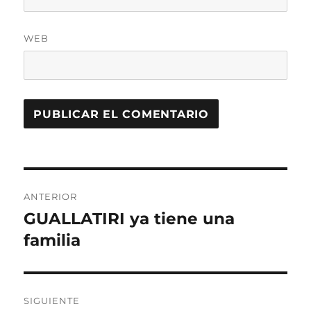
WEB
Navegación
ANTERIOR
de
GUALLATIRI ya tiene una
Entrada
anterior:
familia
entradas
SIGUIENTE