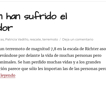
 han sufrido el
dor
en
ias
,
Patricia Vadillo
,
rescate
,
terremoto
Deja un comentario
Los
n terremoto de magnitud 7,8 en la escala de Richter aso
animale
tambié
llevándose por delante la vida de muchas personas pero
han
nimales. Se han perdido muchas vidas y a los grandes
sufrido
ón parece que sólo les importan las de las personas per
el
terremo
«Los animales también han sufrido el terremot
 leyendo
de
Ecuador