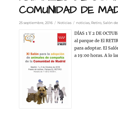
COMUNIDAD DE MAD
Publicado
Categorías
Etiquetas
25 septiembre, 2016
Noticias
noticias
,
Retiro
,
Salón de
el
DÍAS 1 Y 2 DE OCTUB
al parque de El RETI
para adoptar. El Saló
a 19:00 horas. A lo l