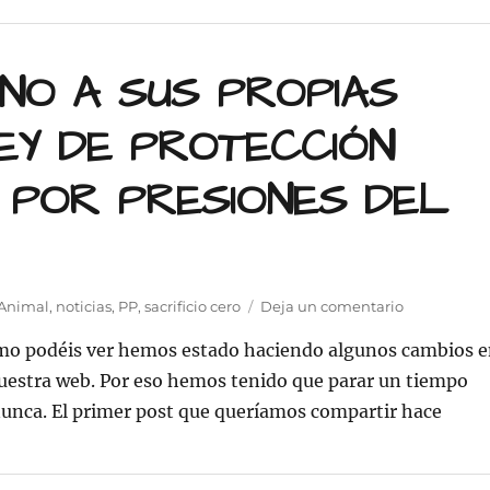
NO A SUS PROPIAS
EY DE PROTECCIÓN
 POR PRESIONES DEL
en
 Animal
,
noticias
,
PP
,
sacrificio cero
Deja un comentario
CIUDADAN
omo podéis ver hemos estado haciendo algunos cambios 
VOTA
NO
 nuestra web. Por eso hemos tenido que parar un tiempo
A
nunca. El primer post que queríamos compartir hace
SUS
VOTA NO A SUS PROPIAS ENMIENDAS A LA LEY DE PR
PROPIAS
ENMIENDA
A