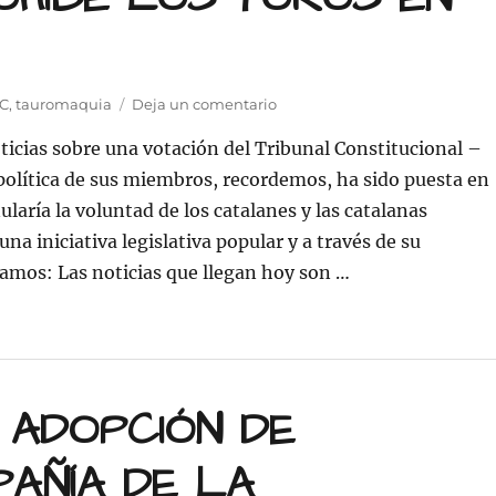
en
C
,
tauromaquia
Deja un comentario
COMUNICADO
oticias sobre una votación del Tribunal Constitucional –
DE
LA
olítica de sus miembros, recordemos, ha sido puesta en
PLATAFORMA
nularía la voluntad de los catalanes y las catalanas
LA
a iniciativa legislativa popular y a través de su
TORTURA
NO
mos: Las noticias que llegan hoy son …
ES
OMUNICADO DE LA PLATAFORMA LA TORTURA NO ES CU
CULTURA
(LTNEC)
CON
RESPECTO
A
 ADOPCIÓN DE
LAS
NOTICIAS
AÑÍA DE LA
DE