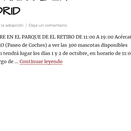
ANULACIÓN
RID
DE
LA
LEY
en
QUE
 la adopción
Deja un comentario
XI
PROHÍBE
RE EN EL PARQUE DE EL RETIRO DE 11:00 A 19:00 Acérca
SALÓN
LOS
PARA
TOROS
RO (Paseo de Coches) a ver las 300 mascotas disponibles
LA
EN
n tendrá lugar los días 1 y 2 de octubre, en horario de 11:
ADOPCIÓN
CATALUÑA
«XI SALÓN PARA LA ADOPC
argo de …
Continuar leyendo
DE
ANIMALES
DE
COMPAÑÍA
DE
LA
COMUNIDAD
DE
MADRID