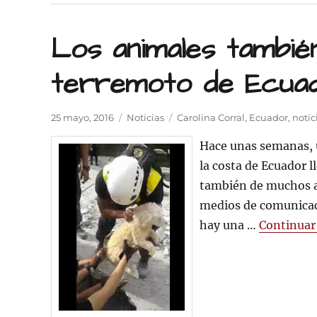
Los animales también
terremoto de Ecua
Publicado
Categorías
Etiquetas
25 mayo, 2016
Noticias
Carolina Corral
,
Ecuador
,
notic
el
Hace unas semanas, u
la costa de Ecuador 
también de muchos a
medios de comunicaci
hay una …
Continuar