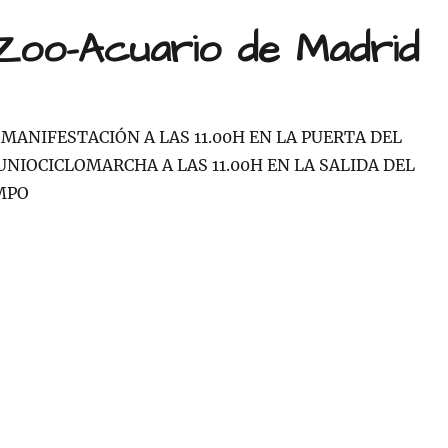
LA
Zoo-Acuario de Madrid
LEY
DE
PROTECCI
ANIMAL
paña
DE
OMANIFESTACIÓN A LAS 11.00H EN LA PUERTA DEL
ra
MADRID
UNIOCICLOMARCHA A LAS 11.00H EN LA SALIDA DEL
POR
PRESIONES
MPO
rio
DEL
PP
id