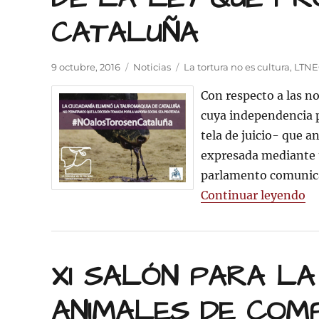
CATALUÑA
Publicado
Categorías
Etiquetas
9 octubre, 2016
Noticias
La tortura no es cultura
,
LTNE
el
Con respecto a las n
cuya independencia p
tela de juicio- que a
expresada mediante un
parlamento comunica
«C
Continuar leyendo
XI SALÓN PARA LA
ANIMALES DE COMP