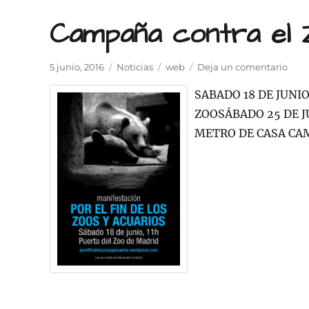
Campaña contra el 
Publicado
Categorías
Etiquetas
en
5 junio, 2016
Noticias
web
Deja un comentario
el
Cam
SABADO 18 DE JUNI
cont
el
ZOOSÁBADO 25 DE J
Zoo-
METRO DE CASA CA
Acua
de
Madr