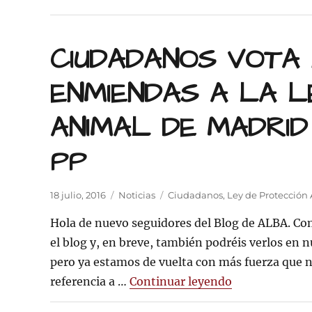
CIUDADANOS VOTA 
ENMIENDAS A LA L
ANIMAL DE MADRID
PP
Publicado
Categorías
Etiquetas
18 julio, 2016
Noticias
Ciudadanos
,
Ley de Protección
el
Hola de nuevo seguidores del Blog de ALBA. C
el blog y, en breve, también podréis verlos en
pero ya estamos de vuelta con más fuerza que 
«CIUDADANOS 
referencia a …
Continuar leyendo