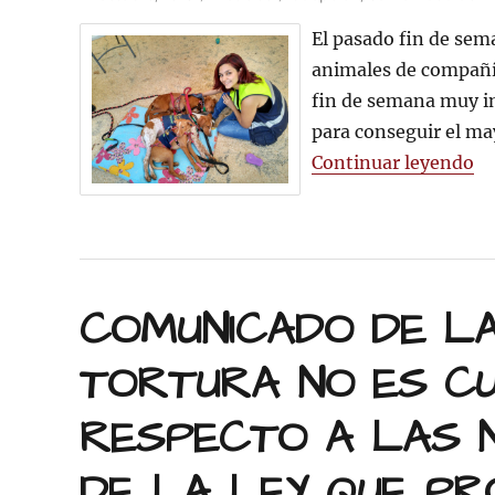
el
El pasado fin de sem
animales de compañí
fin de semana muy i
para conseguir el ma
«É
Continuar leyendo
COMUNICADO DE L
TORTURA NO ES C
RESPECTO A LAS N
DE LA LEY QUE PR