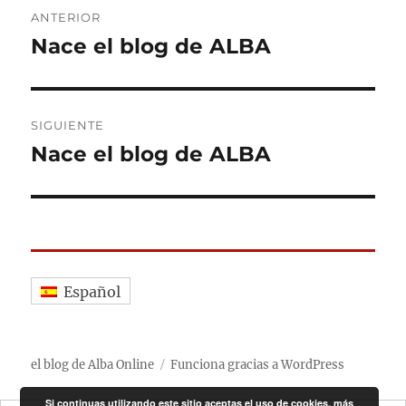
Navegación
ANTERIOR
de
Nace el blog de ALBA
Entrada
anterior:
entradas
SIGUIENTE
Nace el blog de ALBA
Entrada
siguiente:
Español
el blog de Alba Online
Funciona gracias a WordPress
Si continuas utilizando este sitio aceptas el uso de cookies.
más