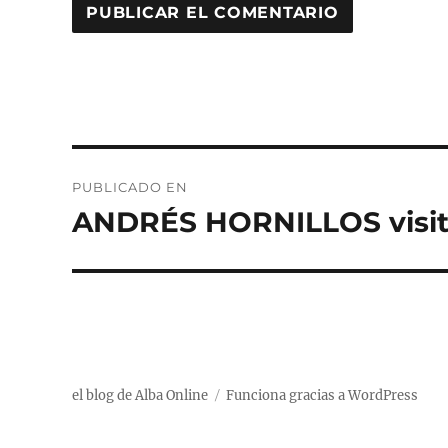
Navegación
PUBLICADO EN
de
ANDRÉS HORNILLOS visi
entradas
el blog de Alba Online
Funciona gracias a WordPress