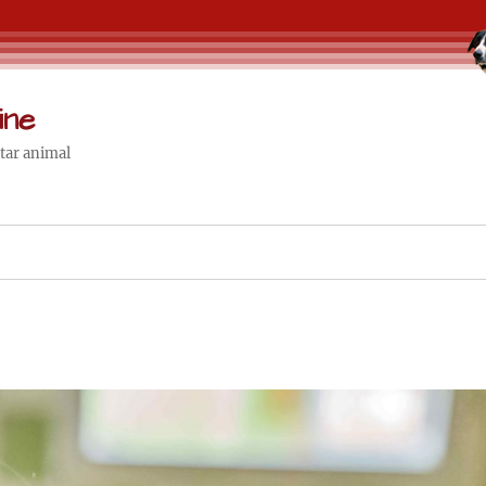
ine
star animal